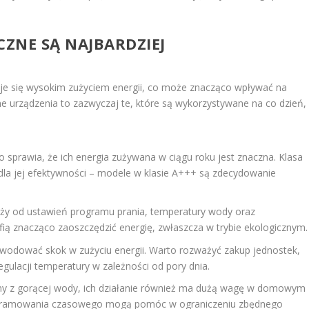
CZNE SĄ NAJBARDZIEJ
uje się wysokim zużyciem energii, co może znacząco wpływać na
ne urządzenia to zazwyczaj te, które są wykorzystywane na co dzień,
 sprawia, że ich energia zużywana w ciągu roku jest znaczna. Klasa
la jej efektywności – modele w klasie A+++ są zdecydowanie
leży od ustawień programu prania, temperatury wody oraz
afią znacząco zaoszczędzić energię, zwłaszcza w trybie ekologicznym.
owodować skok w zużyciu energii. Warto rozważyć zakup jednostek,
egulacji temperatury w zależności od pory dnia.
amy z gorącej wody, ich działanie również ma dużą wagę w domowym
rogramowania czasowego mogą pomóc w ograniczeniu zbędnego