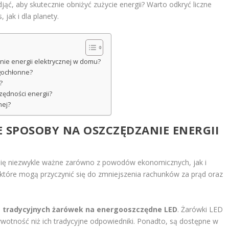
ąć, aby skutecznie obniżyć zużycie energii? Warto odkryć liczne
jak i dla planety.
nie energii elektrycznej w domu?
rgochłonne?
?
zędności energii?
nej?
ZE SPOSOBY NA OSZCZĘDZANIE ENERGII
 się niezwykle ważne zarówno z powodów ekonomicznych, jak i
, które mogą przyczynić się do zmniejszenia rachunków za prąd oraz
 tradycyjnych żarówek na energooszczędne LED
. Żarówki LED
ywotność niż ich tradycyjne odpowiedniki. Ponadto, są dostępne w