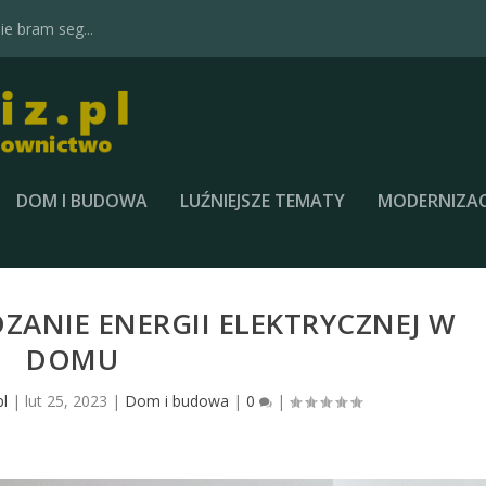
e bram seg...
DOM I BUDOWA
LUŹNIEJSZE TEMATY
MODERNIZAC
ZANIE ENERGII ELEKTRYCZNEJ W
DOMU
pl
|
lut 25, 2023
|
Dom i budowa
|
0
|