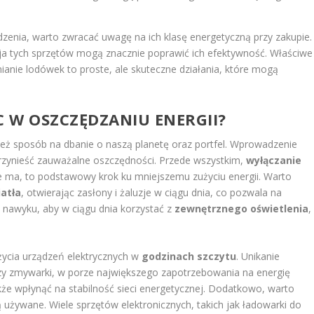
dzenia, warto zwracać uwagę na ich klasę energetyczną przy zakupie.
a tych sprzętów mogą znacznie poprawić ich efektywność. Właściwe
nianie lodówek to proste, ale skuteczne działania, które mogą
 W OSZCZĘDZANIU ENERGII?
nież sposób na dbanie o naszą planetę oraz portfel. Wprowadzenie
zynieść zauważalne oszczędności. Przede wszystkim,
wyłączanie
e ma, to podstawowy krok ku mniejszemu zużyciu energii. Warto
atła
, otwierając zasłony i żaluzje w ciągu dnia, co pozwala na
 nawyku, aby w ciągu dnia korzystać z
zewnętrznego oświetlenia
,
życia urządzeń elektrycznych w
godzinach szczytu
. Unikanie
 czy zmywarki, w porze największego zapotrzebowania na energię
kże wpłynąć na stabilność sieci energetycznej. Dodatkowo, warto
są używane. Wiele sprzętów elektronicznych, takich jak ładowarki do