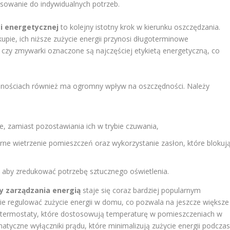
sowanie do indywidualnych potrzeb.
i energetycznej
to kolejny istotny krok w kierunku oszczędzania.
pie, ich niższe zużycie energii przynosi długoterminowe
ki czy zmywarki oznaczone są najczęściej etykietą energetyczną, co
ynnościach również ma ogromny wpływ na oszczędności. Należy
e, zamiast pozostawiania ich w trybie czuwania,
arne wietrzenie pomieszczeń oraz wykorzystanie zasłon, które blokuj
a, aby zredukować potrzebę sztucznego oświetlenia.
y zarządzania energią
staje się coraz bardziej popularnym
 regulować zużycie energii w domu, co pozwala na jeszcze większe
e termostaty, które dostosowują temperaturę w pomieszczeniach w
yczne wyłączniki prądu, które minimalizują zużycie energii podcza