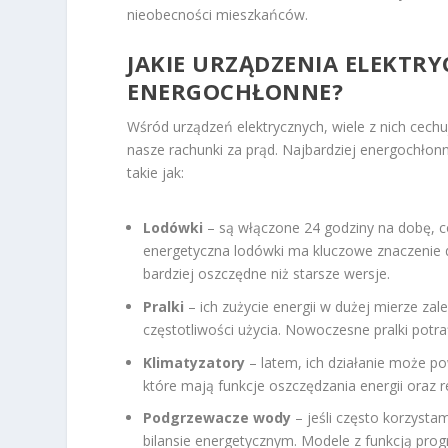
nieobecności mieszkańców.
JAKIE URZĄDZENIA ELEKTRY
ENERGOCHŁONNE?
Wśród urządzeń elektrycznych, wiele z nich cech
nasze rachunki za prąd. Najbardziej energochłon
takie jak:
Lodówki
– są włączone 24 godziny na dobę, co
energetyczna lodówki ma kluczowe znaczenie d
bardziej oszczędne niż starsze wersje.
Pralki
– ich zużycie energii w dużej mierze za
częstotliwości użycia. Nowoczesne pralki potr
Klimatyzatory
– latem, ich działanie może p
które mają funkcje oszczędzania energii oraz r
Podgrzewacze wody
– jeśli często korzyst
bilansie energetycznym. Modele z funkcją p