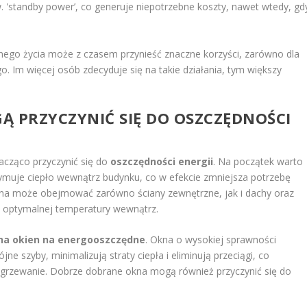
. 'standby power’, co generuje niepotrzebne koszty, nawet wtedy, gd
go życia może z czasem przynieść znaczne korzyści, zarówno dla
o. Im więcej osób zdecyduje się na takie działania, tym większy
.
Ą PRZYCZYNIĆ SIĘ DO OSZCZĘDNOŚCI
cząco przyczynić się do
oszczędności energii
. Na początek warto
rzymuje ciepło wewnątrz budynku, co w efekcie zmniejsza potrzebę
zna może obejmować zarówno ściany zewnętrzne, jak i dachy oraz
u optymalnej temperatury wewnątrz.
a okien na energooszczędne
. Okna o wysokiej sprawności
e szyby, minimalizują straty ciepła i eliminują przeciągi, co
 ogrzewanie. Dobrze dobrane okna mogą również przyczynić się do