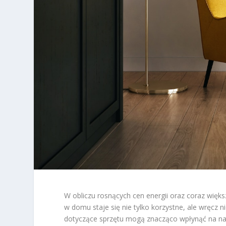
W obliczu rosnących cen energii oraz coraz więks
w domu staje się nie tylko korzystne, ale wręc
dotyczące sprzętu mogą znacząco wpłynąć na na