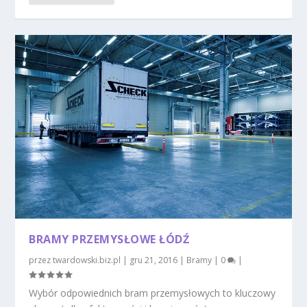
BRAMY PRZEMYSŁOWE ŁÓDŹ
przez
twardowski.biz.pl
|
gru 21, 2016
|
Bramy
|
0
|
Wybór odpowiednich bram przemysłowych to kluczowy