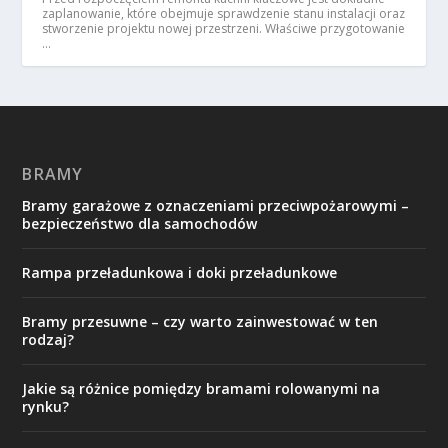
zaplanowanie, które obejmuje sprawdzenie stanu instalacji oraz
stworzenie projektu nowej przestrzeni. Właściwe przygotowanie
…
BRAMY
Bramy garażowe z oznaczeniami przeciwpożarowymi –
bezpieczeństwo dla samochodów
Rampa przeładunkowa i doki przeładunkowe
Bramy przesuwne – czy warto zainwestować w ten
rodzaj?
Jakie są różnice pomiędzy bramami rolowanymi na
rynku?