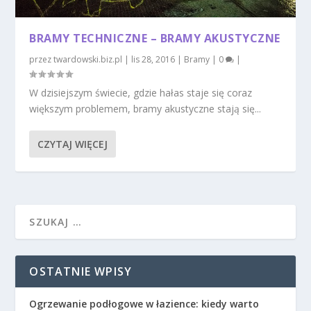
BRAMY TECHNICZNE – BRAMY AKUSTYCZNE
przez
twardowski.biz.pl
|
lis 28, 2016
|
Bramy
|
0
|
W dzisiejszym świecie, gdzie hałas staje się coraz
większym problemem, bramy akustyczne stają się...
CZYTAJ WIĘCEJ
OSTATNIE WPISY
Ogrzewanie podłogowe w łazience: kiedy warto