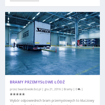
BRAMY PRZEMYSŁOWE ŁÓDŹ
przez
twardowski.biz.pl
|
gru 21, 2016
|
Bramy
|
0
|
Wybór odpowiednich bram przemysłowych to kluczowy