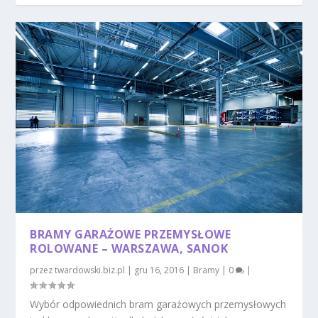
BRAMY GARAŻOWE PRZEMYSŁOWE
ROLOWANE – WARSZAWA, SANOK
przez
twardowski.biz.pl
|
gru 16, 2016
|
Bramy
|
0
|
Wybór odpowiednich bram garażowych przemysłowych