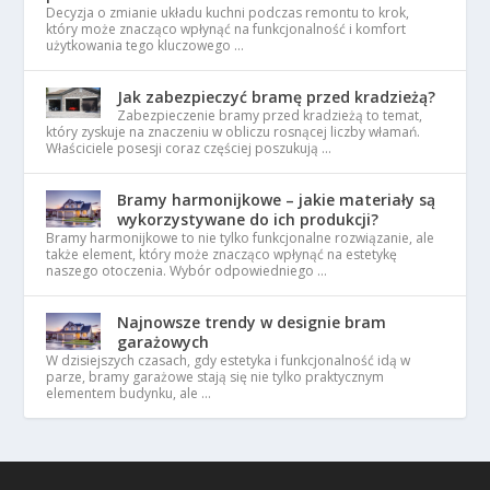
Decyzja o zmianie układu kuchni podczas remontu to krok,
który może znacząco wpłynąć na funkcjonalność i komfort
użytkowania tego kluczowego …
Jak zabezpieczyć bramę przed kradzieżą?
Zabezpieczenie bramy przed kradzieżą to temat,
który zyskuje na znaczeniu w obliczu rosnącej liczby włamań.
Właściciele posesji coraz częściej poszukują …
Bramy harmonijkowe – jakie materiały są
wykorzystywane do ich produkcji?
Bramy harmonijkowe to nie tylko funkcjonalne rozwiązanie, ale
także element, który może znacząco wpłynąć na estetykę
naszego otoczenia. Wybór odpowiedniego …
Najnowsze trendy w designie bram
garażowych
W dzisiejszych czasach, gdy estetyka i funkcjonalność idą w
parze, bramy garażowe stają się nie tylko praktycznym
elementem budynku, ale …