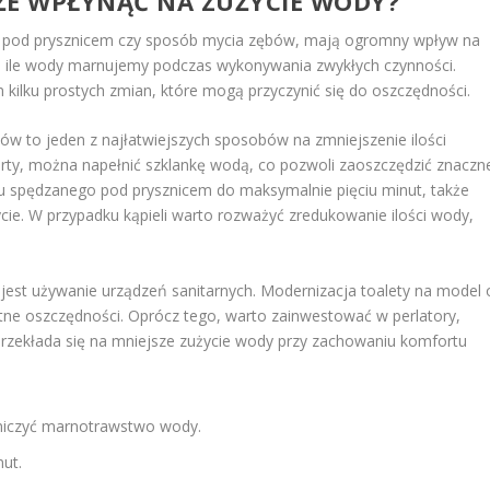
E WPŁYNĄĆ NA ZUŻYCIE WODY?
ny pod prysznicem czy sposób mycia zębów, mają ogromny wpływ na
y, ile wody marnujemy podczas wykonywania zwykłych czynności.
kilku prostych zmian, które mogą przyczynić się do oszczędności.
w to jeden z najłatwiejszych sposobów na zmniejszenie ilości
ty, można napełnić szklankę wodą, co pozwoli zaoszczędzić znaczn
asu spędzanego pod prysznicem do maksymalnie pięciu minut, także
ie. W przypadku kąpieli warto rozważyć zredukowanie ilości wody,
jest używanie urządzeń sanitarnych. Modernizacja toalety na model 
tne oszczędności. Oprócz tego, warto zainwestować w perlatory,
przekłada się na mniejsze zużycie wody przy zachowaniu komfortu
niczyć marnotrawstwo wody.
nut.