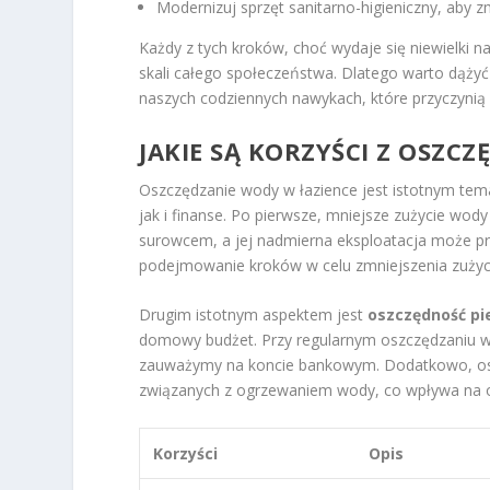
Modernizuj sprzęt sanitarno-higieniczny, aby z
Każdy z tych kroków, choć wydaje się niewielki 
skali całego społeczeństwa. Dlatego warto dąż
naszych codziennych nawykach, które przyczynią
JAKIE SĄ KORZYŚCI Z OSZC
Oszczędzanie wody w łazience jest istotnym tem
jak i finanse. Po pierwsze, mniejsze zużycie w
surowcem, a jej nadmierna eksploatacja może p
podejmowanie kroków w celu zmniejszenia zużyci
Drugim istotnym aspektem jest
oszczędność pi
domowy budżet. Przy regularnym oszczędzaniu w
zauważymy na koncie bankowym. Dodatkowo, os
związanych z ogrzewaniem wody, co wpływa na o
Korzyści
Opis