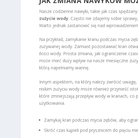
JAK ZMIANA NAWYKÓW MOŻ
Nasze codzienne nawyki, takie jak czas spędza
zużycie wody
. Często nie zdajemy sobie spraw
Warto jednak zastanowić się nad wprowadzeniem 
Na przykład, zamykanie kranu podczas mycia zębó
zużywanej wody. Zamiast pozostawiać kran otwar
ilości wody. Prosta zmiana, jak ograniczenie cz
może mieć duży wpływ na nasze miesięczne zużyc
którą napełniamy wannę.
Innym aspektem, na który należy zwrócić uwagę, 
niskim zużyciu wody może również przynieść isto
które zmniejszają przepływ wody w kranach, co 
użytkowania.
Zamykaj kran podczas mycia zębów, aby ogra
Skróć czas kąpieli pod prysznicem do pięciu mi