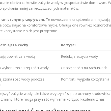
znacznie obniża całkowite zużycie wody w gospodarstwie domowym. 
o spłukania mniej zanieczyszczonych materiałów.
ograniczonym przepływem
. Te nowoczesne urządzenia zmniejszają
nie pozwalając na komfortowe mycie. Oferują one również różnorodn
 że korzystanie z nich jest przyjemne.
ażniejsze cechy
Korzyści
zają powietrze z wodą
Redukcja zużycia wody
 wyboru mniejszej ilości wody
Oszczędności na rachunkach
ejszona ilość wody podczas
Komfort i wygoda korzystania
i
ejszyć zużycie wody, ale także przyczynić się do ochrony środowiska
 zmiany, które mogą przynieść wymierne korzyści każdemu z nas.