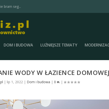
e bram seg...
DOM I BUDOWA
LUŹNIEJSZE TEMATY
MODERNIZAC
ANIE WODY W ŁAZIENCE DOMOWE
pl
|
lip 1, 2022
|
Dom i budowa
|
0
|