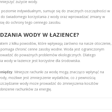
mniejszyć zużycie wody.
na poziomie indywidualnym, sumuje się do znacznych oszczędności w
yć do świadomego korzystania z wody oraz wprowadzać zmiany w
 się do ochrony tego cennego zasobu.
ZĘDZANIA WODY W ŁAZIENCE?
atem z kilku powodów, które wpływają zarówno na nasze otoczenie,
ody pomaga chronić cenne zasoby wodne. Woda jest ograniczonym
rowadzić do poważnych problemów ekologicznych. Dlatego
a wody w łazience jest korzystne dla środowiska.
eniędzy
. Mniejsze rachunki za wodę mogą znacząco wpłynąć na
ody, możliwe jest zmniejszenie wydatków, co z pewnością
zczędzanie wody może prowadzić do zmniejszenia kosztów
bniżenie rachunków za energię.