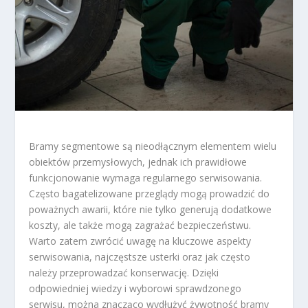
Bramy segmentowe są nieodłącznym elementem wielu
obiektów przemysłowych, jednak ich prawidłowe
funkcjonowanie wymaga regularnego serwisowania.
Często bagatelizowane przeglądy mogą prowadzić do
poważnych awarii, które nie tylko generują dodatkowe
koszty, ale także mogą zagrażać bezpieczeństwu.
Warto zatem zwrócić uwagę na kluczowe aspekty
serwisowania, najczęstsze usterki oraz jak często
należy przeprowadzać konserwację. Dzięki
odpowiedniej wiedzy i wyborowi sprawdzonego
serwisu, można znacząco wydłużyć żywotność bramy