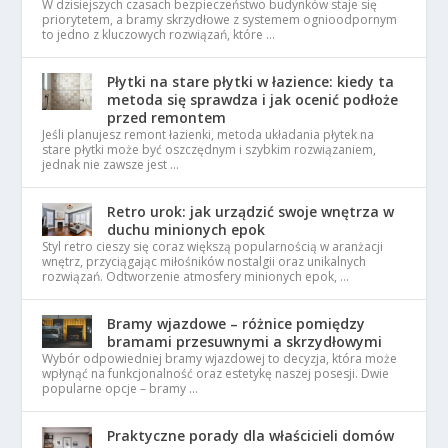
W dzisiejszych czasach bezpieczeństwo budynków staje się
priorytetem, a bramy skrzydłowe z systemem ognioodpornym
to jedno z kluczowych rozwiązań, które …
Płytki na stare płytki w łazience: kiedy ta
metoda się sprawdza i jak ocenić podłoże
przed remontem
Jeśli planujesz remont łazienki, metoda układania płytek na
stare płytki może być oszczędnym i szybkim rozwiązaniem,
jednak nie zawsze jest …
Retro urok: jak urządzić swoje wnętrza w
duchu minionych epok
Styl retro cieszy się coraz większą popularnością w aranżacji
wnętrz, przyciągając miłośników nostalgii oraz unikalnych
rozwiązań. Odtworzenie atmosfery minionych epok, …
Bramy wjazdowe – różnice pomiędzy
bramami przesuwnymi a skrzydłowymi
Wybór odpowiedniej bramy wjazdowej to decyzja, która może
wpłynąć na funkcjonalność oraz estetykę naszej posesji. Dwie
popularne opcje – bramy …
Praktyczne porady dla właścicieli domów