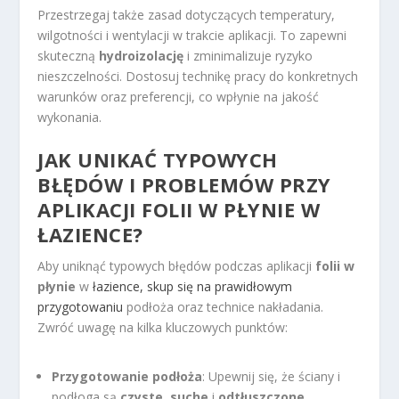
Przestrzegaj także zasad dotyczących temperatury,
wilgotności i wentylacji w trakcie aplikacji. To zapewni
skuteczną
hydroizolację
i zminimalizuje ryzyko
nieszczelności. Dostosuj technikę pracy do konkretnych
warunków oraz preferencji, co wpłynie na jakość
wykonania.
JAK UNIKAĆ TYPOWYCH
BŁĘDÓW I PROBLEMÓW PRZY
APLIKACJI FOLII W PŁYNIE W
ŁAZIENCE?
Aby uniknąć typowych błędów podczas aplikacji
folii w
płynie
w
łazience, skup się na prawidłowym
przygotowaniu
podłoża oraz technice nakładania.
Zwróć uwagę na kilka kluczowych punktów:
Przygotowanie podłoża
: Upewnij się, że ściany i
podłoga są
czyste
,
suche
i
odtłuszczone
.