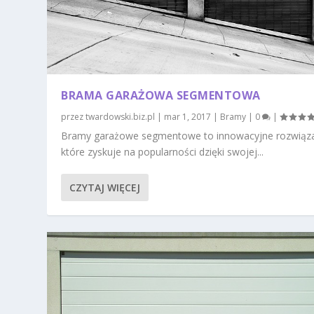
BRAMA GARAŻOWA SEGMENTOWA
przez
twardowski.biz.pl
|
mar 1, 2017
|
Bramy
|
0
|
Bramy garażowe segmentowe to innowacyjne rozwiąza
które zyskuje na popularności dzięki swojej...
CZYTAJ WIĘCEJ