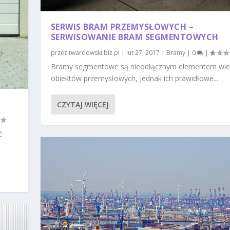
SERWIS BRAM PRZEMYSŁOWYCH –
SERWISOWANIE BRAM SEGMENTOWYCH
przez
twardowski.biz.pl
|
lut 27, 2017
|
Bramy
|
0
|
Bramy segmentowe są nieodłącznym elementem wie
obiektów przemysłowych, jednak ich prawidłowe...
CZYTAJ WIĘCEJ
ć