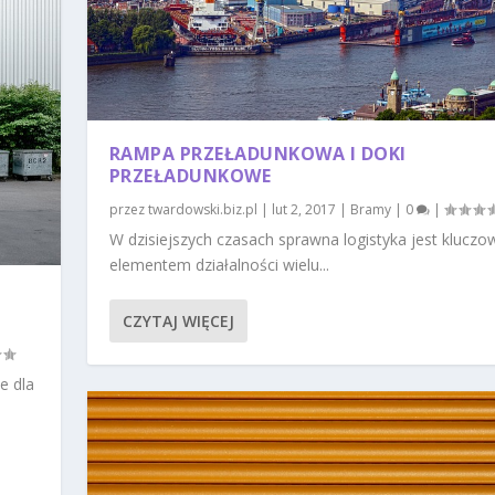
RAMPA PRZEŁADUNKOWA I DOKI
PRZEŁADUNKOWE
przez
twardowski.biz.pl
|
lut 2, 2017
|
Bramy
|
0
|
W dzisiejszych czasach sprawna logistyka jest klucz
elementem działalności wielu...
CZYTAJ WIĘCEJ
e dla