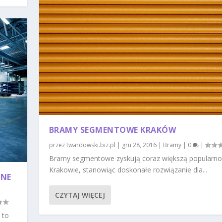
BRAMY SEGMENTOWE KRAKÓW
przez
twardowski.biz.pl
|
gru 28, 2016
|
Bramy
|
0
|
Bramy segmentowe zyskują coraz większą popularno
Krakowie, stanowiąc doskonałe rozwiązanie dla...
ANE
CZYTAJ WIĘCEJ
 to