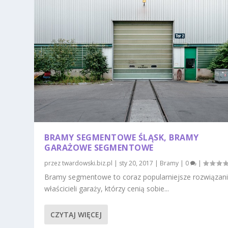
BRAMY SEGMENTOWE ŚLĄSK, BRAMY
GARAŻOWE SEGMENTOWE
przez
twardowski.biz.pl
|
sty 20, 2017
|
Bramy
|
0
|
Bramy segmentowe to coraz popularniejsze rozwiązani
właścicieli garaży, którzy cenią sobie...
CZYTAJ WIĘCEJ