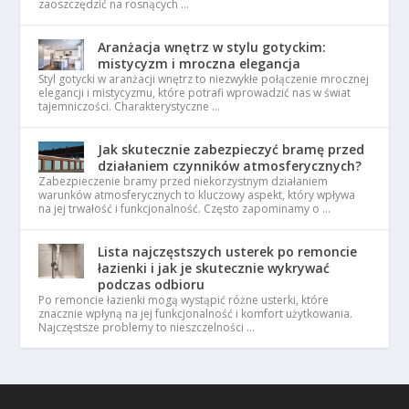
zaoszczędzić na rosnących …
Aranżacja wnętrz w stylu gotyckim:
mistycyzm i mroczna elegancja
Styl gotycki w aranżacji wnętrz to niezwykłe połączenie mrocznej
elegancji i mistycyzmu, które potrafi wprowadzić nas w świat
tajemniczości. Charakterystyczne …
Jak skutecznie zabezpieczyć bramę przed
działaniem czynników atmosferycznych?
Zabezpieczenie bramy przed niekorzystnym działaniem
warunków atmosferycznych to kluczowy aspekt, który wpływa
na jej trwałość i funkcjonalność. Często zapominamy o …
Lista najczęstszych usterek po remoncie
łazienki i jak je skutecznie wykrywać
podczas odbioru
Po remoncie łazienki mogą wystąpić różne usterki, które
znacznie wpłyną na jej funkcjonalność i komfort użytkowania.
Najczęstsze problemy to nieszczelności …