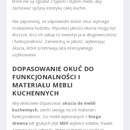
które nie są zgodne z typem i stylem mebli, aby
zachować spójną estetykę całej kuchni.
Nie zapominaj, że odpowiedni dobór okuć wymaga
rozważenia budżetu. Wysokiej jakości okucia mogą być
droższe, lecz ich zakup to inwestycja w długowieczność
i funkcjonalność. Zainwestuj w jakość, wybierając
okucia, które przetrwają lata intensywnego
użytkowania.
DOPASOWANIE OKUĆ DO
FUNKCJONALNOŚCI I
MATERIAŁU MEBLI
KUCHENNYCH
Aby właściwie dopasować
okucia do mebli
kuchennych
, zwróć uwagę na ich materiał i
funkcjonalność. Do mebli wykonanych z
litego
drewna
lub grubych płyt
MDF
wybierz solidne, trwałe
zawiasy oraz uchwyty, które wytrzymają większe