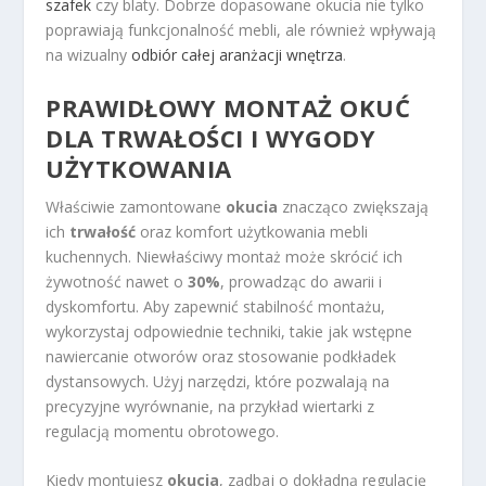
szafek
czy blaty. Dobrze dopasowane okucia nie tylko
poprawiają funkcjonalność mebli, ale również wpływają
na wizualny
odbiór całej aranżacji wnętrza
.
PRAWIDŁOWY MONTAŻ OKUĆ
DLA TRWAŁOŚCI I WYGODY
UŻYTKOWANIA
Właściwie zamontowane
okucia
znacząco zwiększają
ich
trwałość
oraz komfort użytkowania mebli
kuchennych. Niewłaściwy montaż może skrócić ich
żywotność nawet o
30%
, prowadząc do awarii i
dyskomfortu. Aby zapewnić stabilność montażu,
wykorzystaj odpowiednie techniki, takie jak wstępne
nawiercanie otworów oraz stosowanie podkładek
dystansowych. Użyj narzędzi, które pozwalają na
precyzyjne wyrównanie, na przykład wiertarki z
regulacją momentu obrotowego.
Kiedy montujesz
okucia
, zadbaj o dokładną regulację