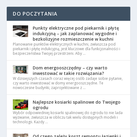
DO POCZYTANIA
Punkty elektryczne pod piekarnik i płytę
indukcyjną – jak zaplanować wygodne i
bezkolizyjne rozmieszczenie w kuchni
Planowanie punktów elektrycznych w kuchni, zwłaszcza pod
piekarnik i płytę indukcyjną, jest kluczowe dla funkcjonalności i
bezpieczeństwa Twojej przestrzeni. Aby …
Dom energooszczędny – czy warto
inwestować w takie rozwiązania?
W dzisiejszych czasach coraz więcej osób zadaje sobie pytanie,
czy warto inwestować w domy energooszczędne. Te
nowoczesne budynki, zaprojektowane z …
Najlepsze kosiarki spalinowe do Twojego
ogrodu
Wybór odpowiedniej kosiarki spalinowej do ogrodu to nie lada
wyzwanie, zwłaszcza w obliczu tak wielu dostępnych modeli i
technologii. Każdy …
Od czego zależy koszt remontu łazienki i