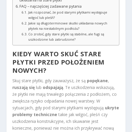
układania na stare płytki
FAQ – najczęściej zadawane pytania
Jak rozpoznać, że pod starymi płytkami występuje
wilgoć lub pleśń?
Jakie są długoterminowe skutki układania nowych
płytek na niestabilnym podłożu?
Co zrobić, gdy stare płytki są stabilne, ale fugi są
uszkodzone lub zabrudzone?
KIEDY WARTO SKUĆ STARE
PŁYTKI PRZED POŁOŻENIEM
NOWYCH?
Skuj stare płytki, gdy zauważysz, że są
popękane
,
ruszają się
lub
odspajają
. Te uszkodzenia wskazują,
że płytki nie mają trwałego połączenia z podłożem, co
zwiększa ryzyko odpadania nowej warstwy. W
sytuacjach, gdy pod starymi płytkami występują
ukryte
problemy techniczne
takie jak wilgoć, pleśń czy
uszkodzenia konstrukcyjne, ich skuwanie jest
konieczne, ponieważ nie można ich przykrywać nową