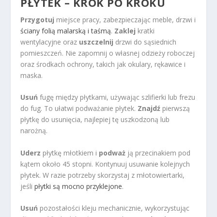
PŁYTEK – KROK PO KROKU
Przygotuj
miejsce pracy, zabezpieczając meble, drzwi i
ściany folią malarską i taśmą
.
Zaklej
kratki
wentylacyjne oraz
uszczelnij
drzwi do sąsiednich
pomieszczeń. Nie zapomnij o własnej odzieży roboczej
oraz środkach ochrony, takich jak okulary, rękawice i
maska.
Usuń
fugę między płytkami, używając szlifierki lub frezu
do fug. To ułatwi podważanie płytek.
Znajdź
pierwszą
płytkę do usunięcia, najlepiej tę uszkodzoną lub
narożną.
Uderz
płytkę młotkiem i
podważ
ją przecinakiem pod
kątem około 45 stopni. Kontynuuj usuwanie kolejnych
płytek. W razie potrzeby skorzystaj z młotowiertarki,
jeśli
płytki są mocno przyklejone
.
Usuń
pozostałości kleju mechanicznie, wykorzystując