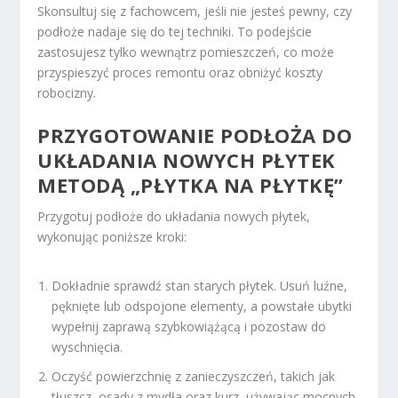
Skonsultuj się z fachowcem, jeśli nie jesteś pewny, czy
podłoże nadaje się do tej techniki. To podejście
zastosujesz tylko wewnątrz pomieszczeń, co może
przyspieszyć proces remontu oraz obniżyć koszty
robocizny.
PRZYGOTOWANIE PODŁOŻA DO
UKŁADANIA NOWYCH PŁYTEK
METODĄ „PŁYTKA NA PŁYTKĘ”
Przygotuj podłoże do układania nowych płytek,
wykonując poniższe kroki:
Dokładnie sprawdź stan starych płytek. Usuń luźne,
pęknięte lub odspojone elementy, a powstałe ubytki
wypełnij zaprawą szybkowiążącą i pozostaw do
wyschnięcia.
Oczyść powierzchnię z zanieczyszczeń, takich jak
tłuszcz, osady z mydła oraz kurz, używając mocnych