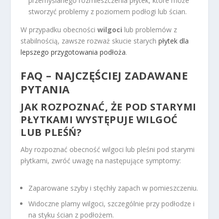
przemyślanego rozmieszczenia płytek, które może
stworzyć problemy z poziomem podłogi lub ścian.
W przypadku obecności
wilgoci
lub problemów z
stabilnością, zawsze rozważ skucie starych
płytek dla
lepszego przygotowania podłoża
.
FAQ – NAJCZĘŚCIEJ ZADAWANE
PYTANIA
JAK ROZPOZNAĆ, ŻE POD STARYMI
PŁYTKAMI WYSTĘPUJE WILGOĆ
LUB PLEŚŃ?
Aby rozpoznać obecność wilgoci lub pleśni pod starymi
płytkami, zwróć uwagę na następujące symptomy:
Zaparowane szyby i stęchły zapach w pomieszczeniu.
Widoczne plamy wilgoci, szczególnie przy podłodze i
na styku ścian z podłożem.