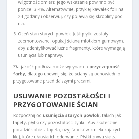
wilgotnościomierz; jego wskazanie powinno być
poniżej 3-4%. Alternatywnie, przyklej kawałek folii na
24 godziny i obserwuj, czy pojawią się skropliny pod
nią.
Oceń stan starych powłok. Jeśli płytki zostały
zdemontowane, opukaj ścianę młotkiem gumowym,
aby zidentyfikować luźne fragmenty, które wymagają
usunięcia lub naprawy.
Zła jakość podłoża może wpłynąć na
przyczepność
farby
, dlatego upewnij się, że ściany są odpowiednio
przygotowane przed dalszymi pracami.
USUWANIE POZOSTAŁOŚCI I
PRZYGOTOWANIE ŚCIAN
Rozpocznij od
usunięcia starych powłok
, takich jak
tapety, płytki czy pozostałości tynku. Aby skutecznie
poradzić sobie z tapetą, użyj środków zmiękczających
klej, które ułatwią ich oderwanie. Płytki zrywa się za