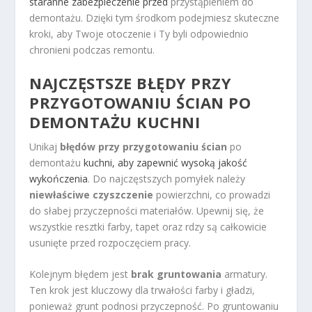
staranne zabezpieczenie przed
przystąpieniem do
demontażu. Dzięki tym środkom podejmiesz skuteczne
kroki, aby Twoje otoczenie i Ty byli odpowiednio
chronieni podczas remontu.
NAJCZĘSTSZE BŁĘDY PRZY
PRZYGOTOWANIU ŚCIAN PO
DEMONTAŻU KUCHNI
Unikaj
błędów przy przygotowaniu ścian
po
demontażu
kuchni, aby zapewnić wysoką jakość
wykończenia
. Do najczęstszych pomyłek należy
niewłaściwe czyszczenie
powierzchni, co prowadzi
do słabej przyczepności materiałów. Upewnij się, że
wszystkie resztki farby, tapet oraz rdzy są całkowicie
usunięte przed rozpoczęciem pracy.
Kolejnym błędem jest
brak gruntowania
armatury.
Ten krok jest kluczowy dla trwałości farby i gładzi,
ponieważ grunt podnosi przyczepność. Po gruntowaniu