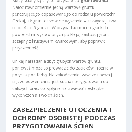
Kiedy ściany są czyste, przystąp do
gruntowania
.
Nałóż równomiernie jedną warstwę gruntu
penetrującego dopasowanego do rodzaju powierzchni.
Czekaj, aż grunt całkowicie wyschnie – zazwyczaj trwa
to od 4 do 6 godzin. W przypadku mocno gładkich
powierzchni wystawionych po kleju, zastosuj grunt
sczepny z kruszywem kwarcowym, aby poprawić
przyczepność.
Unikaj nakładania zbyt grubych warstw gruntu,
ponieważ może to prowadzić do zacieków i różnic w
połysku pod farbą. Na zakończenie, zawsze upewnij
się, że powierzchnia jest sucha i przygotowana do
dalszych prac, co wpłynie na trwałość i estetykę
wykończenia Twoich ścian.
ZABEZPIECZENIE OTOCZENIA I
OCHRONY OSOBISTEJ PODCZAS
PRZYGOTOWANIA ŚCIAN