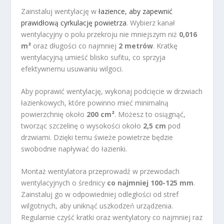
Zainstaluj wentylację w
łazience, aby zapewnić
prawidłową cyrkulację powietrza
. Wybierz kanał
wentylacyjny o polu przekroju nie mniejszym niż
0,016
m²
oraz długości co najmniej
2 metrów
. Kratkę
wentylacyjną umieść blisko sufitu, co sprzyja
efektywnemu usuwaniu wilgoci.
Aby poprawić wentylację, wykonaj podcięcie w drzwiach
łazienkowych, które powinno mieć minimalną
powierzchnię około
200 cm²
. Możesz to osiągnąć,
tworząc szczelinę o wysokości około
2,5 cm
pod
drzwiami. Dzięki temu świeże powietrze będzie
swobodnie napływać do łazienki.
Montaż wentylatora przeprowadź w przewodach
wentylacyjnych o średnicy
co najmniej 100-125 mm
.
Zainstaluj go w odpowiedniej odległości od stref
wilgotnych, aby uniknąć uszkodzeń urządzenia.
Regularnie czyść kratki oraz wentylatory co najmniej raz