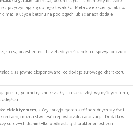
materiały
, takie jak metal, beton i cegła. Te elementy nie tylko
eż przyczyniają się do jego trwałości. Metalowe akcenty, jak np.
 klimat, a użycie betonu na podłogach lub ścianach dodaje
często są przestrzenne, bez zbędnych ścianek, co sprzyja poczuciu
nstalacje są jawnie eksponowane, co dodaje surowego charakteru i
ają proste, geometryczne kształty. Unika się zbyt wymyślnych form,
podejściu.
akże
eklektyzmem
, który sprzyja łączeniu różnorodnych stylów i
akcentami, można stworzyć niepowtarzalną aranżację. Dodatki w
y surowych tkanin tylko podkreślają charakter przestrzeni.