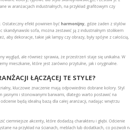
ne w aranżacjach industrialnych, na przykład grafitowym czy
w. Ostateczny efekt powinien być
harmonijny
, gdzie żaden z stylów
c skandynawski sofa, można zestawić ją z industrialnym stolikiem
 aby dekoracje, takie jak lampy czy obrazy, były spójne z całością,
 wygląd, ale również sprawia, że przestrzeń staje się unikalna. W
my mieszkanie, które jest zarówno przytulne, jak i oryginalne.
ANŻACJI ŁĄCZĄCEJ TE STYLE?
strialny, kluczowe znaczenie mają odpowiednio dobrane kolory. Styl
im jasnymi i stonowanymi barwami, dlatego warto postawić na
 odcienie będą idealną bazą dla całej aranżacji, nadając wnętrzu
ić ciemniejsze akcenty, które dodadzą charakteru i głębi. Odcienie
tane na przykład na ścianach, meblach lub dodatkach, co pozwoli n