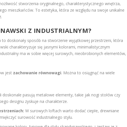
że możliwość stworzenia oryginalnego, charakterystycznego wnętrza,
 jego mieszkańców. To estetyka, która ze względu na swoje unikalne
z.
YNAWSKI Z INDUSTRIALNYM?
m to doskonały sposób na stworzenie wyjątkowej przestrzeni, która
awski charakteryzuje się jasnymi kolorami, minimalistycznym
 industrialny ma w sobie więcej surowych, nieobrobionych elementów,
ów jest
zachowanie równowagi
. Można to osiągnąć na wiele
 doskonale pasują metalowe elementy, takie jak nogi stołów czy
iego designu zyskuje na charakterze.
estrzeniach:
W surowych loftach warto dodać ciepłe, drewniane
 zmiękczyć surowość industrialnego stylu.
nowane kolory, typowe dla stylu skandynawskiego, i zestaw je z