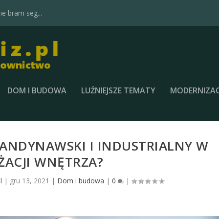
e bram seg...
DOM I BUDOWA
LUŹNIEJSZE TEMATY
MODERNIZAC
KANDYNAWSKI I INDUSTRIALNY W
ŻACJI WNĘTRZA?
l
|
gru 13, 2021
|
Dom i budowa
|
0
|