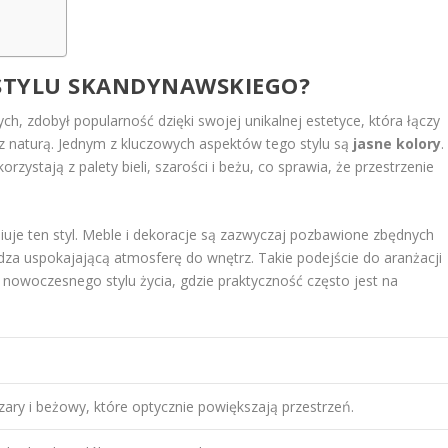
 STYLU SKANDYNAWSKIEGO?
h, zdobył popularność dzięki swojej unikalnej estetyce, która łączy
z naturą. Jednym z kluczowych aspektów tego stylu są
jasne kolory
.
ystają z palety bieli, szarości i beżu, co sprawia, że przestrzenie
iniuje ten styl. Meble i dekoracje są zazwyczaj pozbawione zbędnych
za uspokajającą atmosferę do wnętrz. Takie podejście do aranżacji
 nowoczesnego stylu życia, gdzie praktyczność często jest na
zary i beżowy, które optycznie powiększają przestrzeń.