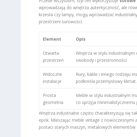
Przede wszystkim, styl ten wykorzystuje
surowe 
wprowadzają do wnętrza autentyczność, ale równi
krzesła czy lampy, mogą wprowadzać industrialny
przestrzeni surowości.
Element
Opis
Otwarta
Wnętrza w stylu industrialnym 
przestrzeń
swobody i przestronności.
Widoczne
Rury, kable i innego rodzaju i
instalacje
podkreśla przemysłowy klimat.
Prosta
Meble w stylu industrialnym m
geometria
co sprzyja minimalistycznemu 
Wnętrza industrialne często charakteryzują się t
epok. Mieszając meble vintage z nowoczesnymi 
postaci starych maszyn, metalowych elementów cz