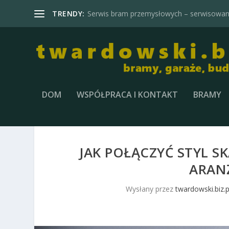
TRENDY:
Serwis bram przemysłowych – serwisowani
DOM
WSPÓŁPRACA I KONTAKT
BRAMY
JAK POŁĄCZYĆ STYL S
ARAN
Wysłany przez
twardowski.biz.p