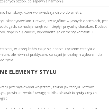
k zbędnych ozdób, co zapewnia harmonię.
a, lnu i skóry, które wprowadzają ciepło do wnętrz.
tylu skandynawskim. Drewno, szczególnie w jasnych odcieniach, jest
dłogach, co nadaje wnętrzom ciepły i przytulny charakter. Dodatki
pledy, dopełniają całości, wprowadzając elementy komfortu i
trzeni, w której każdy czuje się dobrze. Łączenie estetyki z
o ładne, ale również praktyczne, co czyni je idealnym wyborem dla
do życia.
ZNE ELEMENTY STYLU
spiracji przemysłowymi wnętrzami, takimi jak fabryki i loftowe
tylu, powinien zwrócić uwagę na kilka
charakterystycznych
ygląd.