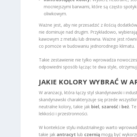
mocniejszymi barwami, które są często spotyka
oliwkowym.
Ważne jest, aby nie przesadzić z ilością dodatkó
nie dominuje nad drugim. Przykładowo, wybierają
kawowym z metalu lub drewna. Ważne jest również,
co pomoże w budowaniu jednorodnego klimatu.
Takie zestawienie nie tylko wprowadza nowoczesny
odpowiedni sposób łącząc te dwa style, otrzymuje
JAKIE KOLORY WYBRAĆ W AR
W aranżacji, która łączy styl skandynawski i indu
skandynawski charakteryzuje się przede wszystk
neutralne kolory, takie jak
biel
,
szarość
i
beż
. Te
lekkości i przestronności.
W kontekście stylu industrialnego warto wprowadz
takie jak
antracyt
lub
czernią
mogą być wykorzys