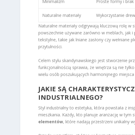
Minimalizm
Proste formy i bra
Naturalne materiały
Wykorzystanie drewn
Naturalne materiały odgrywają kluczową rolę w s
powszechnie używane zarówno w meblach, jak i po
tekstylne, takie jak lniane zasłony czy wełniane 
przytulności.
Celem stylu skandynawskiego jest stworzenie przes
funkcjonalnością sprawia, że wnętrza są nie tylk
wielu osób poszukujących harmonijnego miejsca 
JAKIE SĄ CHARAKTERYSTYC
INDUSTRIALNEGO?
Styl industrialny to estetyka, która powstała z in
mieszkania. Każdy, kto planuje aranżację w tym s
elementów
, które nadają przestrzeni unikalny w