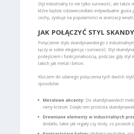
Styl industrialny to nie tylko surowość, ale tak
które będzie odzwierciedlało indywidualne gusta
cechy, zyskuje na popularności w aranżacji wnętr
JAK POŁĄCZYĆ STYL SKAND
Połączenie stylu skandynawskiego z industrialny
łączy w sobie elegancję i surowość. Styl skandyn
podejściem i funkcjonalnością, podczas gdy styl
takich jak metal i beton.
Kluczem do udanego połączenia tych dwóch styl
sposobów:
Metalowe akcenty:
Do skandynawskich mebli
ramy krzeseł. Dzięki nim prostota skandynawsk
Drewniane elementy w industrialnych prz
dodatki, takie jak regały czy stoły, co pozwoli
Kontrastujące kolory:
Wybierz neutralne, sto