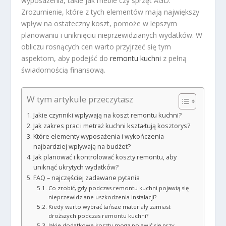
wyposażenia, takie jak meble czy sprzęt AGD.
Zrozumienie, które z tych elementów mają największy
wpływ na ostateczny koszt, pomoże w lepszym
planowaniu i uniknięciu nieprzewidzianych wydatków. W
obliczu rosnących cen warto przyjrzeć się tym
aspektom, aby podejść do
remontu kuchni
z pełną
świadomością finansową.
W tym artykule przeczytasz
Jakie czynniki wpływają na koszt remontu kuchni?
Jak zakres prac i metraż kuchni kształtują kosztorys?
Które elementy wyposażenia i wykończenia
najbardziej wpływają na budżet?
Jak planować i kontrolować koszty remontu, aby
uniknąć ukrytych wydatków?
FAQ – najczęściej zadawane pytania
Co zrobić, gdy podczas remontu kuchni pojawią się
nieprzewidziane uszkodzenia instalacji?
Kiedy warto wybrać tańsze materiały zamiast
droższych podczas remontu kuchni?
Jakie dodatkowe koszty mogą pojawić się przy