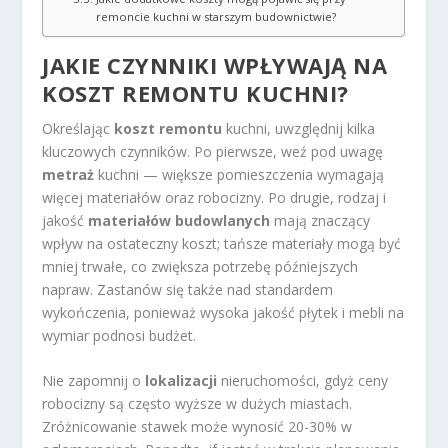
remoncie kuchni w starszym budownictwie?
JAKIE CZYNNIKI WPŁYWAJĄ NA
KOSZT REMONTU KUCHNI?
Określając
koszt remontu
kuchni, uwzględnij kilka
kluczowych czynników. Po pierwsze, weź pod uwagę
metraż
kuchni — większe pomieszczenia wymagają
więcej materiałów oraz robocizny. Po drugie, rodzaj i
jakość
materiałów budowlanych
mają znaczący
wpływ na ostateczny koszt; tańsze materiały mogą być
mniej trwałe, co zwiększa potrzebę późniejszych
napraw. Zastanów się także nad standardem
wykończenia, ponieważ wysoka jakość płytek i mebli na
wymiar podnosi budżet.
Nie zapomnij o
lokalizacji
nieruchomości, gdyż ceny
robocizny są często wyższe w dużych miastach.
Zróżnicowanie stawek może wynosić 20-30% w