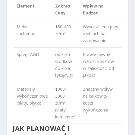
Element
Zakres
Wpływ na
Ceny
Budżet
Meble
150-400
Wysoka cena przy
kuchenne
zł/m²
meblach na
zamówienie
Sprzęt AGD
od kilku
Prawie pewny
środków
wzrost kosztów
do kilka
w zależności od
tysięcy zł
jakości
Materiały
1000-
Znaczny wpływ
wykończeniowe
3000
na całkowity
(blaty, płytki)
zł/m²
koszt
(blaty
wykończenia
kamienne)
JAK PLANOWAĆ I