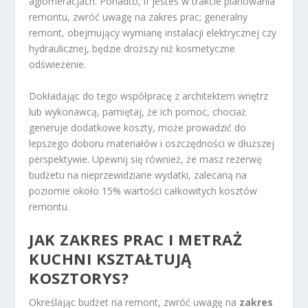
aglomeracjach. Ponadto, if jesteś w trakcie planowania
remontu, zwróć uwagę na zakres prac; generalny
remont, obejmujący wymianę instalacji elektrycznej czy
hydraulicznej, będzie droższy niż kosmetyczne
odświeżenie.
Dokładając do tego współpracę z architektem wnętrz
lub wykonawcą, pamiętaj, że ich pomoc, chociaż
generuje dodatkowe koszty, może prowadzić do
lepszego doboru materiałów i oszczędności w dłuższej
perspektywie. Upewnij się również, że masz rezerwę
budżetu na nieprzewidziane wydatki, zalecaną na
poziomie około 15% wartości całkowitych kosztów
remontu.
JAK ZAKRES PRAC I METRAŻ
KUCHNI KSZTAŁTUJĄ
KOSZTORYS?
Określając budżet na remont, zwróć uwagę na
zakres