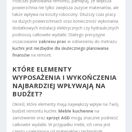
Podczas planowania remontu, pamiętaj, że większa
powierzchnia nie tylko zwiększa zużycie materiałów, ale
także wpływa na koszty robocizny. Dłuższy czas pracy
na dużych powierzchniach oraz konieczność wykonania
dodatkowych instalacji elektrycznych czy hydraulicznych
podnoszą całkowite wydatki. Dlatego precyzyjne
oszacowanie
zakresu prac
w odniesieniu do metrażu
kuchni jest niezbędne dla skutecznego planowania
finansów
na remont.
KTÓRE ELEMENTY
WYPOSAŻENIA I WYKOŃCZENIA
NAJBARDZIEJ WPŁYWAJĄ NA
BUDŻET?
Określ, które elementy mają największy wpływ na Twój
budżet remontu kuchni.
Meble kuchenne
na
zamówienie oraz
sprzęt AGD
mogą znacznie podnieść
całkowite wydatki. W przypadku mebli, ich cena jest
często uzależniona od materiałów i technologii