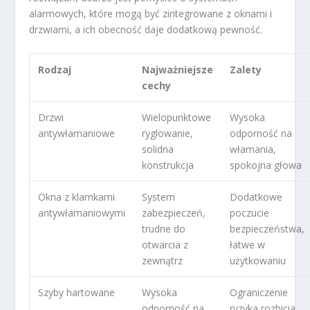
alarmowych, które mogą być zintegrowane z oknami i
drzwiami, a ich obecność daje dodatkową pewność.
Rodzaj
Najważniejsze
Zalety
cechy
Drzwi
Wielopunktowe
Wysoka
antywłamaniowe
ryglowanie,
odporność na
solidna
włamania,
konstrukcja
spokojna głowa
Okna z klamkami
System
Dodatkowe
antywłamaniowymi
zabezpieczeń,
poczucie
trudne do
bezpieczeństwa,
otwarcia z
łatwe w
zewnątrz
użytkowaniu
Szyby hartowane
Wysoka
Ograniczenie
odporność na
ryzyka rozbicia,