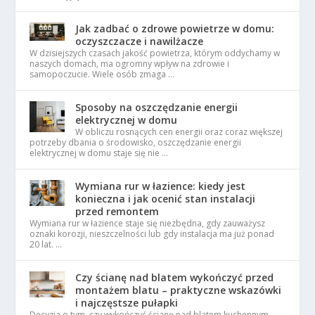
Jak zadbać o zdrowe powietrze w domu:
oczyszczacze i nawilżacze
W dzisiejszych czasach jakość powietrza, którym oddychamy w
naszych domach, ma ogromny wpływ na zdrowie i
samopoczucie. Wiele osób zmaga …
Sposoby na oszczędzanie energii
elektrycznej w domu
W obliczu rosnących cen energii oraz coraz większej
potrzeby dbania o środowisko, oszczędzanie energii
elektrycznej w domu staje się nie …
Wymiana rur w łazience: kiedy jest
konieczna i jak ocenić stan instalacji
przed remontem
Wymiana rur w łazience staje się niezbędna, gdy zauważysz
oznaki korozji, nieszczelności lub gdy instalacja ma już ponad
20 lat. …
Czy ścianę nad blatem wykończyć przed
montażem blatu – praktyczne wskazówki
i najczęstsze pułapki
Decyzja o tym, czy wykończyć ścianę nad blatem kuchennym