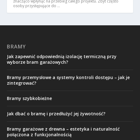
znacząco wpłynąć na przebieg całego projektu. Zbyt często
osoby przystępujące do …
BRAMY
Jak zapewnić odpowiednią izolację termiczną przy
wyborze bram garażowych?
Bramy przemysłowe a systemy kontroli dostępu – jak je
zintegrować?
Bramy szybkobieżne
Jak dbać o bramę i przedłużyć jej żywotność?
Bramy garażowe z drewna – estetyka i naturalność
połączona z funkcjonalnością