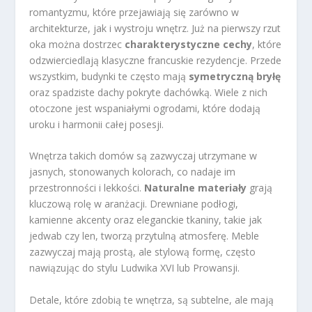
romantyzmu, które przejawiają się zarówno w
architekturze, jak i wystroju wnętrz. Już na pierwszy rzut
oka można dostrzec
charakterystyczne cechy
, które
odzwierciedlają klasyczne francuskie rezydencje. Przede
wszystkim, budynki te często mają
symetryczną bryłę
oraz spadziste dachy pokryte dachówką. Wiele z nich
otoczone jest wspaniałymi ogrodami, które dodają
uroku i harmonii całej posesji.
Wnętrza takich domów są zazwyczaj utrzymane w
jasnych, stonowanych kolorach, co nadaje im
przestronności i lekkości.
Naturalne materiały
grają
kluczową rolę w aranżacji. Drewniane podłogi,
kamienne akcenty oraz eleganckie tkaniny, takie jak
jedwab czy len, tworzą przytulną atmosferę. Meble
zazwyczaj mają prostą, ale stylową formę, często
nawiązując do stylu Ludwika XVI lub Prowansji.
Detale, które zdobią te wnętrza, są subtelne, ale mają