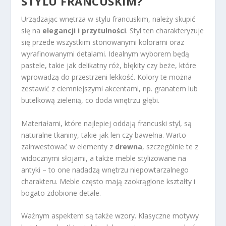
STYLU FRANCUSKIM?
Urządzając wnętrza w stylu francuskim, należy skupić
się na
elegancji i przytulności
. Styl ten charakteryzuje
się przede wszystkim stonowanymi kolorami oraz
wyrafinowanymi detalami. Idealnym wyborem będą
pastele, takie jak delikatny róż, błękity czy beże, które
wprowadzą do przestrzeni lekkość. Kolory te można
zestawić z ciemniejszymi akcentami, np. granatem lub
butelkową zielenią, co doda wnętrzu głębi.
Materiałami, które najlepiej oddają francuski styl, są
naturalne tkaniny, takie jak len czy bawełna. Warto
zainwestować w elementy z
drewna
, szczególnie te z
widocznymi słojami, a także meble stylizowane na
antyki – to one nadadzą wnętrzu niepowtarzalnego
charakteru. Meble często mają zaokrąglone kształty i
bogato zdobione detale.
Ważnym aspektem są także wzory. Klasyczne motywy