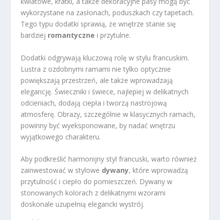
kwiatowe, kratki, a także dekoracyjne pasy mogą być
wykorzystane na zasłonach, poduszkach czy tapetach.
Tego typu dodatki sprawią, że wnętrze stanie się
bardziej
romantyczne
i przytulne.
Dodatki odgrywają kluczową rolę w stylu francuskim.
Lustra z ozdobnymi ramami nie tylko optycznie
powiększają przestrzeń, ale także wprowadzają
elegancję. Świeczniki i świece, najlepiej w delikatnych
odcieniach, dodają ciepła i tworzą nastrojową
atmosferę. Obrazy, szczególnie w klasycznych ramach,
powinny być wyeksponowane, by nadać wnętrzu
wyjątkowego charakteru.
Aby podkreślić harmonijny styl francuski, warto również
zainwestować w stylowe
dywany
, które wprowadzą
przytulność i ciepło do pomieszczeń. Dywany w
stonowanych kolorach z delikatnymi wzorami
doskonale uzupełnią elegancki wystrój.