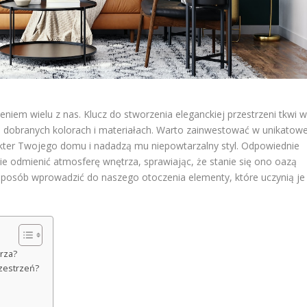
niem wielu z nas. Klucz do stworzenia eleganckiej przestrzeni tkwi 
 dobranych kolorach i materiałach. Warto zainwestować w unikatowe
rakter Twojego domu i nadadzą mu niepowtarzalny styl. Odpowiednie
ie odmienić atmosferę wnętrza, sprawiając, że stanie się ono oazą
y sposób wprowadzić do naszego otoczenia elementy, które uczynią je
rza?
zestrzeń?