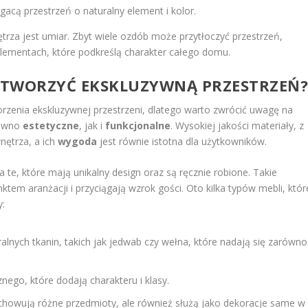
acą przestrzeń o naturalny element i kolor.
rza jest umiar. Zbyt wiele ozdób może przytłoczyć przestrzeń,
 elementach, które podkreślą charakter całego domu.
 STWORZYĆ EKSKLUZYWNĄ PRZESTRZEŃ
rzenia ekskluzywnej przestrzeni, dlatego warto zwrócić uwagę na
równo
estetyczne
, jak i
funkcjonalne
. Wysokiej jakości materiały, z
nętrza, a ich
wygoda
jest równie istotna dla użytkowników.
te, które mają unikalny design oraz są ręcznie robione. Takie
ktem aranżacji i przyciągają wzrok gości. Oto kilka typów mebli, któr
:
ralnych tkanin, takich jak jedwab czy wełna, które nadają się zarówno
ego, które dodają charakteru i klasy.
rzechowują różne przedmioty, ale również służą jako dekoracje same w