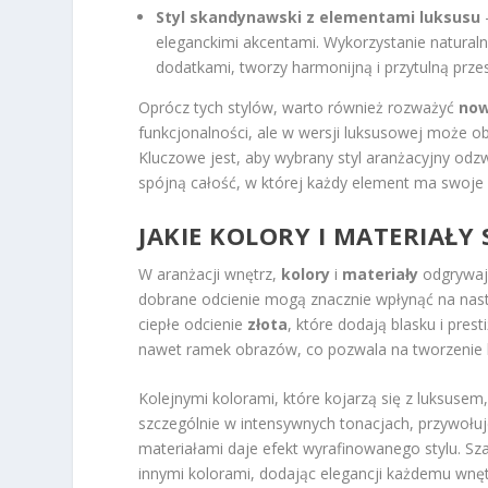
Styl skandynawski z elementami luksusu
–
eleganckimi akcentami. Wykorzystanie naturaln
dodatkami, tworzy harmonijną i przytulną prze
Oprócz tych stylów, warto również rozważyć
now
funkcjonalności, ale w wersji luksusowej może o
Kluczowe jest, aby wybrany styl aranżacyjny odzwi
spójną całość, w której każdy element ma swoje 
JAKIE KOLORY I MATERIAŁ
W aranżacji wnętrz,
kolory
i
materiały
odgrywają
dobrane odcienie mogą znacznie wpłynąć na nastr
ciepłe odcienie
złota
, które dodają blasku i pre
nawet ramek obrazów, co pozwala na tworzenie 
Kolejnymi kolorami, które kojarzą się z luksusem
szczególnie w intensywnych tonacjach, przywołuj
materiałami daje efekt wyrafinowanego stylu. Sza
innymi kolorami, dodając elegancji każdemu wnęt