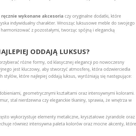
k
ręcznie wykonane akcesoria
czy oryginalne dodatki, które
ń zyska indywidualny charakter. Wnosząc luksusowe meble do swojego
 harmonizować z pozostałymi, tworząc spójną i elegancką
NAJLEPIEJ ODDAJĄ LUKSUS?
rzybierać różne formy, od klasycznej elegancji po nowoczesny
nego jest kluczowy, aby stworzyć atmosferę, która odzwierciedla
 stylów, które najlepiej oddają luksus, wyróżniają się następujące:
dobieniami, geometrycznymi kształtami oraz intensywnymi kolorami.
mur, stal nierdzewna czy eleganckie tkaniny, sprawia, że wnętrza w
zęsto wykorzystuje elementy metaliczne, kryształowe żyrandole oraz
echuje również intensywna paleta kolorów oraz mocne akcenty, któr