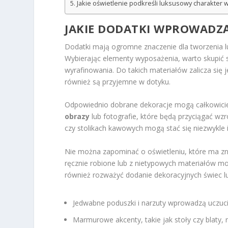
Jakie oświetlenie podkreśli luksusowy charakter 
JAKIE DODATKI WPROWADZ
Dodatki mają ogromne znaczenie dla tworzenia l
Wybierając elementy wyposażenia, warto skupić 
wyrafinowania. Do takich materiałów zalicza się 
również są przyjemne w dotyku.
Odpowiednio dobrane dekoracje mogą całkowicie
obrazy
lub fotografie, które będą przyciągać wz
czy stolikach kawowych mogą stać się niezwykle
Nie można zapominać o oświetleniu, które ma z
ręcznie robione lub z nietypowych materiałów mo
również rozważyć dodanie dekoracyjnych świec lu
Jedwabne poduszki i narzuty wprowadzą uczucie 
Marmurowe akcenty, takie jak stoły czy blaty,