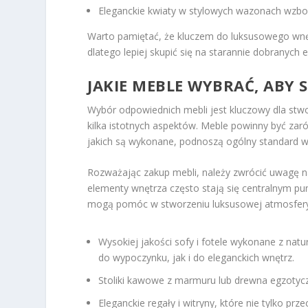
Eleganckie kwiaty w stylowych wazonach wzbog
Warto pamiętać, że kluczem do luksusowego wnęt
dlatego lepiej skupić się na starannie dobranych
JAKIE MEBLE WYBRAĆ, ABY
Wybór odpowiednich mebli jest kluczowy dla stwo
kilka istotnych aspektów. Meble powinny być za
jakich są wykonane, podnoszą ogólny standard w
Rozważając zakup mebli, należy zwrócić uwagę na 
elementy wnętrza często stają się centralnym pun
mogą pomóc w stworzeniu luksusowej atmosfery
Wysokiej jakości sofy i fotele wykonane z natu
do wypoczynku, jak i do eleganckich wnętrz.
Stoliki kawowe z marmuru lub drewna egzotyczn
Eleganckie regały i witryny, które nie tylko p