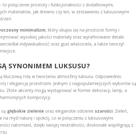
 to połączenie prostoty i funkcjonalności z dodatkowymi,
ych materiałów, jak drewno czy len, w zestawieniu z luksusowymi
strzeń.
oczesny minimalizm
, który skupia się na prostocie formy i
bejmować wysokiej jakości materiały oraz wyrafinowane detale.
erciedlał indywidualność oraz gust właściciela, a także tworzył
miejsce.
Y SĄ SYNONIMEM LUKSUSU?
 kluczową rolę w tworzeniu atmosfery luksusu. Odpowiednio
ój i elegancję przestrzeni. Jednym z najpopularniejszych wyborów s
stiżu. Złote akcenty mogą występować w formie dekoracji, lamp, a
harmonijnych kompozycji.
, są
głębokie zielenie
oraz eleganckie odcienie
szarości
. Zieleń,
e na myśl naturę i spokój, co w połączeniu z luksusowymi
rości natomiast, dzięki swojej neutralności, doskonale współgrają z
rzu.