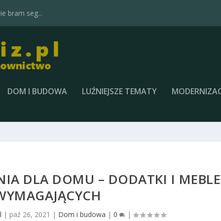
e bram seg...
DOM I BUDOWA
LUŹNIEJSZE TEMATY
MODERNIZAC
IA DLA DOMU – DODATKI I MEBLE
WYMAGAJĄCYCH
l
|
paź 26, 2021
|
Dom i budowa
|
0
|