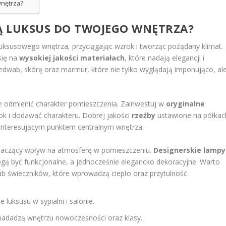
wnętrza?
Ą LUKSUS DO TWOJEGO WNĘTRZA?
uksusowego wnętrza, przyciągając wzrok i tworząc pożądany klimat.
się na
wysokiej jakości materiałach
, które nadają elegancji i
jedwab, skórę oraz marmur, które nie tylko wyglądają imponująco, al
 odmienić charakter pomieszczenia. Zainwestuj w
oryginalne
rok i dodawać charakteru. Dobrej jakości
rzeźby
ustawione na półkac
 interesującym punktem centralnym wnętrza.
naczący wpływ na atmosferę w pomieszczeniu.
Designerskie lampy
gą być funkcjonalne, a jednocześnie elegancko dekoracyjne. Warto
b świeczników, które wprowadzą ciepło oraz przytulność.
luksusu w sypialni i salonie.
 nadadzą wnętrzu nowoczesności oraz klasy.