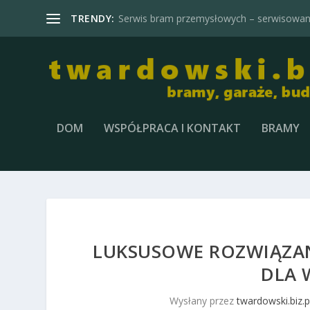
TRENDY:
Serwis bram przemysłowych – serwisowani
DOM
WSPÓŁPRACA I KONTAKT
BRAMY
LUKSUSOWE ROZWIĄZAN
DLA 
Wysłany przez
twardowski.biz.p