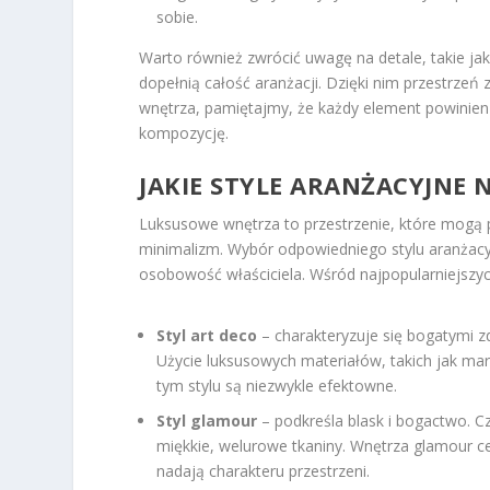
sobie.
Warto również zwrócić uwagę na detale, takie ja
dopełnią całość aranżacji. Dzięki nim przestrze
wnętrza, pamiętajmy, że każdy element powinien
kompozycję.
JAKIE STYLE ARANŻACYJNE 
Luksusowe wnętrza to przestrzenie, które mogą p
minimalizm. Wybór odpowiedniego stylu aranżacyj
osobowość właściciela. Wśród najpopularniejszych
Styl art deco
– charakteryzuje się bogatymi z
Użycie luksusowych materiałów, takich jak mar
tym stylu są niezwykle efektowne.
Styl glamour
– podkreśla blask i bogactwo. C
miękkie, welurowe tkaniny. Wnętrza glamour c
nadają charakteru przestrzeni.