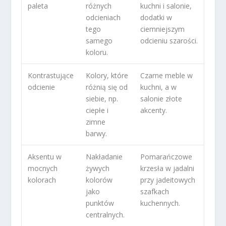
paleta
różnych
kuchni i salonie,
odcieniach
dodatki w
tego
ciemniejszym
samego
odcieniu szarości.
koloru.
Kontrastujące
Kolory, które
Czarne meble w
odcienie
różnią się od
kuchni, a w
siebie, np.
salonie złote
ciepłe i
akcenty.
zimne
barwy.
Aksentu w
Nakładanie
Pomarańczowe
mocnych
żywych
krzesła w jadalni
kolorach
kolorów
przy jadeitowych
jako
szafkach
punktów
kuchennych.
centralnych.