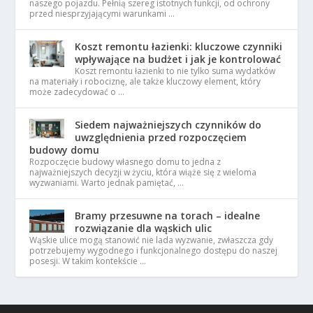
naszego pojazdu. Pełnią szereg istotnych funkcji, od ochrony
przed niesprzyjającymi warunkami …
Koszt remontu łazienki: kluczowe czynniki
wpływające na budżet i jak je kontrolować
Koszt remontu łazienki to nie tylko suma wydatków
na materiały i robociznę, ale także kluczowy element, który
może zadecydować o …
Siedem najważniejszych czynników do
uwzględnienia przed rozpoczęciem
budowy domu
Rozpoczęcie budowy własnego domu to jedna z
najważniejszych decyzji w życiu, która wiąże się z wieloma
wyzwaniami. Warto jednak pamiętać, …
Bramy przesuwne na torach – idealne
rozwiązanie dla wąskich ulic
Wąskie ulice mogą stanowić nie lada wyzwanie, zwłaszcza gdy
potrzebujemy wygodnego i funkcjonalnego dostępu do naszej
posesji. W takim kontekście …