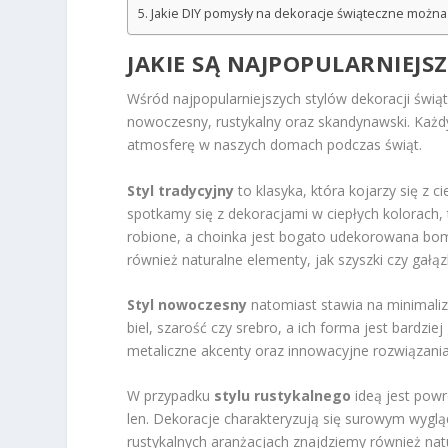
Jakie DIY pomysły na dekoracje świąteczne można
JAKIE SĄ NAJPOPULARNIEJS
Wśród najpopularniejszych stylów dekoracji świąt
nowoczesny, rustykalny oraz skandynawski. Każdy
atmosferę w naszych domach podczas świąt.
Styl tradycyjny
to klasyka, która kojarzy się z
spotkamy się z dekoracjami w ciepłych kolorach, t
robione, a choinka jest bogato udekorowana bom
również naturalne elementy, jak szyszki czy gałąz
Styl nowoczesny
natomiast stawia na minimalizm
biel, szarość czy srebro, a ich forma jest bardz
metaliczne akcenty oraz innowacyjne rozwiązania
W przypadku
stylu rustykalnego
ideą jest powr
len. Dekoracje charakteryzują się surowym wyglą
rustykalnych aranżacjach znajdziemy również natu