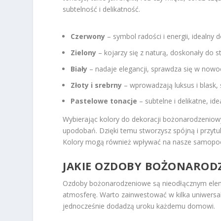
subtelność i delikatność.
Czerwony
– symbol radości i energii, idealny d
Zielony
– kojarzy się z naturą, doskonały do s
Biały
– nadaje elegancji, sprawdza się w nowo
Złoty i srebrny
– wprowadzają luksus i blask,
Pastelowe tonacje
– subtelne i delikatne, id
Wybierając kolory do dekoracji bożonarodzenio
upodobań. Dzięki temu stworzysz spójną i przytu
Kolory mogą również wpływać na nasze samopocz
JAKIE OZDOBY BOŻONAROD
Ozdoby bożonarodzeniowe są nieodłącznym elem
atmosferę. Warto zainwestować w kilka uniwersa
jednocześnie dodadzą uroku każdemu domowi.