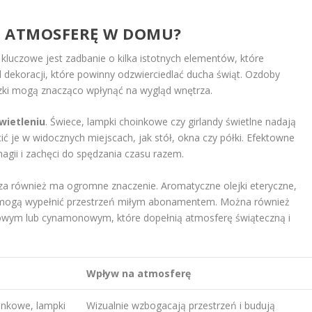
Ą ATMOSFERĘ W DOMU?
luczowe jest zadbanie o kilka istotnych elementów, które
d dekoracji, które powinny odzwierciedlać ducha świąt. Ozdoby
zki mogą znacząco wpłynąć na wygląd wnętrza.
wietleniu
. Świece, lampki choinkowe czy girlandy świetlne nadają
ić je w widocznych miejscach, jak stół, okna czy półki. Efektowne
agii i zachęci do spędzania czasu razem.
 również ma ogromne znaczenie. Aromatyczne olejki eteryczne,
n mogą wypełnić przestrzeń miłym abonamentem. Można również
wym lub cynamonowym, które dopełnią atmosferę świąteczną i
Wpływ na atmosferę
inkowe, lampki
Wizualnie wzbogacają przestrzeń i budują