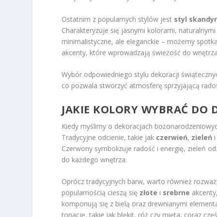
Ostatnim z popularnych stylów jest
styl skandy
Charakteryzuje się jasnymi kolorami, naturalnymi 
minimalistyczne, ale eleganckie – możemy spotka
akcenty, które wprowadzają świeżość do wnętrza
Wybór odpowiedniego stylu dekoracji świątecznych
co pozwala stworzyć atmosferę sprzyjającą rados
JAKIE KOLORY WYBRAĆ DO
Kiedy myślimy o dekoracjach bożonarodzeniowych
Tradycyjne odcienie, takie jak
czerwień
,
zieleń
Czerwony symbolizuje radość i energię, zieleń odzw
do każdego wnętrza.
Oprócz tradycyjnych barw, warto również rozważ
popularnością cieszą się
złote
i
srebrne
akcenty,
komponują się z bielą oraz drewnianymi element
tonacje, takie jak błękit, róż czy mięta, coraz 