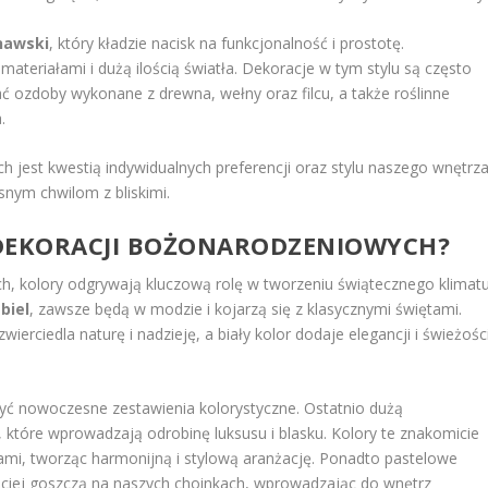
nawski
, który kładzie nacisk na funkcjonalność i prostotę.
materiałami i dużą ilością światła. Dekoracje w tym stylu są często
ć ozdoby wykonane z drewna, wełny oraz filcu, a także roślinne
.
 jest kwestią indywidualnych preferencji oraz stylu naszego wnętrza
nym chwilom z bliskimi.
 DEKORACJI BOŻONARODZENIOWYCH?
, kolory odgrywają kluczową rolę w tworzeniu świątecznego klimatu
i
biel
, zawsze będą w modzie i kojarzą się z klasycznymi świętami.
ierciedla naturę i nadzieję, a biały kolor dodaje elegancji i świeżośc
yć nowoczesne zestawienia kolorystyczne. Ostatnio dużą
 które wprowadzają odrobinę luksusu i blasku. Kolory te znakomicie
ami, tworząc harmonijną i stylową aranżację. Ponadto pastelowe
częściej goszczą na naszych choinkach, wprowadzając do wnętrz