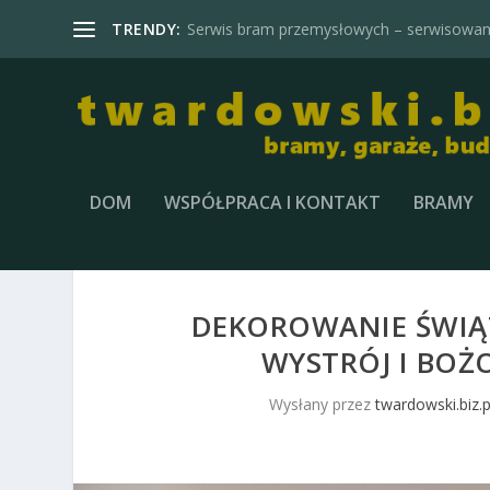
TRENDY:
Serwis bram przemysłowych – serwisowani
DOM
WSPÓŁPRACA I KONTAKT
BRAMY
DEKOROWANIE ŚWIĄ
WYSTRÓJ I BO
Wysłany przez
twardowski.biz.p