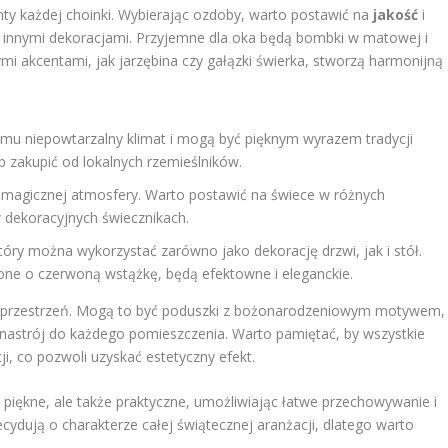
ty każdej choinki. Wybierając ozdoby, warto postawić na
jakość
i
 innymi dekoracjami. Przyjemne dla oka będą bombki w matowej i
ymi akcentami, jak jarzębina czy gałązki świerka, stworzą harmonijną
u niepowtarzalny klimat i mogą być pięknym wyrazem tradycji
 zakupić od lokalnych rzemieślników.
magicznej atmosfery. Warto postawić na świece w różnych
 dekoracyjnych świecznikach.
tóry można wykorzystać zarówno jako dekorację drzwi, jak i stół.
one o czerwoną wstążkę, będą efektowne i eleganckie.
ą przestrzeń. Mogą to być poduszki z bożonarodzeniowym motywem,
 nastrój do każdego pomieszczenia. Warto pamiętać, by wszystkie
i, co pozwoli uzyskać estetyczny efekt.
piękne, ale także praktyczne, umożliwiając łatwe przechowywanie i
ecydują o charakterze całej świątecznej aranżacji, dlatego warto