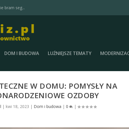
e bram seg...
DOM I BUDOWA
LUŹNIEJSZE TEMATY
MODERNIZAC
TECZNE W DOMU: POMYSŁY NA
ŻONARODZENIOWE OZDOBY
l
|
kwi 18, 2023
|
Dom i budowa
|
0
|