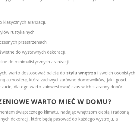
o klasycznych aranżacji.
tylów rustykalnych.
czesnych przestrzeniach.
 świetne do wystawnych dekoracji.
ealne do minimalistycznych aranżacji.
wych, warto dostosować paletę do
stylu wnętrza
i swoich osobistyc
lną atmosferę, która zachwyci zarówno domowników, jak i gości.
ucie, dlatego warto zainwestować czas w ich staranny dobór.
ZENIOWE WARTO MIEĆ W DOMU?
entem świątecznego klimatu, nadając wnętrzom ciepłą i radosną
lnych dekoracji, które będą pasować do każdego wystroju, a