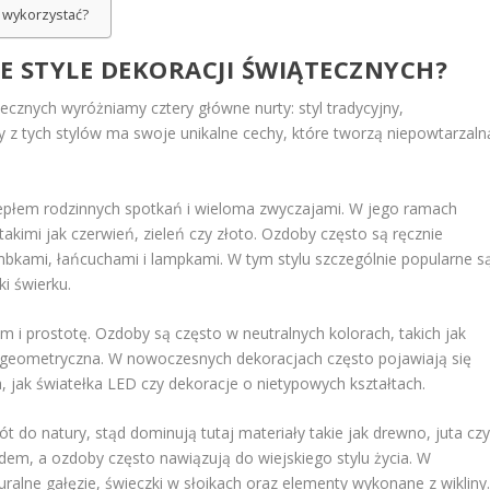
 wykorzystać?
ZE STYLE DEKORACJI ŚWIĄTECZNYCH?
ecznych wyróżniamy cztery główne nurty: styl tradycyjny,
 z tych stylów ma swoje unikalne cechy, które tworzą niepowtarzaln
 ciepłem rodzinnych spotkań i wieloma zwyczajami. W jego ramach
akimi jak czerwień, zieleń czy złoto. Ozdoby często są ręcznie
bkami, łańcuchami i lampkami. W tym stylu szczególnie popularne s
ki świerku.
 i prostotę. Ozdoby są często w neutralnych kolorach, takich jak
iej geometryczna. W nowoczesnych dekoracjach często pojawiają się
, jak światełka LED czy dekoracje o nietypowych kształtach.
ót do natury, stąd dominują tutaj materiały takie jak drewno, juta cz
dem, a ozdoby często nawiązują do wiejskiego stylu życia. W
ralne gałęzie, świeczki w słoikach oraz elementy wykonane z wikliny