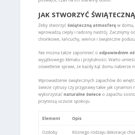
JAK STWORZYĆ ŚWIĄTECZN
Żeby stworzyć
świąteczną atmosferę
w domu, k
wprowadzą ciepły i radosny nastrój. Zacznijmy o
choinkowe, łańcuchy, wieńce i świąteczne podus
Nie można także zapomnieć o
odpowiednim oś
wyjątkowego klimatu i przytulności. Warto umieśc
oświetlenie sprawi, że każdy kąt domu nabierze m
Wprowadzenie świątecznych zapachów do wnętrza
świeże cytrusy czy przyprawy takie jak cynamo
wykorzystać
naturalne świece
o zapachu sosno
przyniosą uczucie spokoju.
Element
Opis
Ozdoby
Różnego rodzaju dekoracje cho