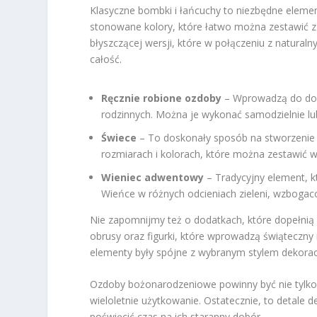
Klasyczne bombki i łańcuchy to niezbędne elemen
stonowane kolory, które łatwo można zestawić z
błyszczącej wersji, które w połączeniu z naturaln
całość.
Ręcznie robione ozdoby
– Wprowadzą do dom
rodzinnych. Można je wykonać samodzielnie lub
Świece
– To doskonały sposób na stworzenie 
rozmiarach i kolorach, które można zestawić w
Wieniec adwentowy
– Tradycyjny element, k
Wieńce w różnych odcieniach zieleni, wzbogac
Nie zapomnijmy też o dodatkach, które dopełni
obrusy oraz figurki, które wprowadzą świąteczny
elementy były spójne z wybranym stylem dekoracj
Ozdoby bożonarodzeniowe powinny być nie tylko 
wieloletnie użytkowanie. Ostatecznie, to detale d
poświęcić czas na ich staranny dobór.