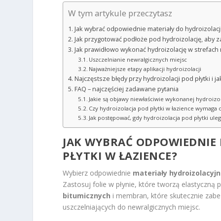
W tym artykule przeczytasz
Jak wybrać odpowiednie materiały do hydroizolacji
Jak przygotować podłoże pod hydroizolację, aby za
Jak prawidłowo wykonać hydroizolację w strefach 
Uszczelnianie newralgicznych miejsc
Najważniejsze etapy aplikacji hydroizolacji
Najczęstsze błędy przy hydroizolacji pod płytki i ja
FAQ – najczęściej zadawane pytania
Jakie są objawy niewłaściwie wykonanej hydroizola
Czy hydroizolacja pod płytki w łazience wymaga 
Jak postępować, gdy hydroizolacja pod płytki uleg
JAK WYBRAĆ ODPOWIEDNIE
PŁYTKI W ŁAZIENCE?
Wybierz odpowiednie
materiały hydroizolacyj
Zastosuj folie w płynie, które tworzą elastyczną
bitumicznych
i membran, które skutecznie zabez
uszczelniających do newralgicznych miejsc.