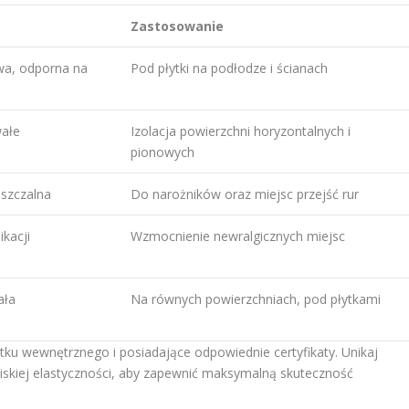
Zastosowanie
wa, odporna na
Pod płytki na podłodze i ścianach
wałe
Izolacja powierzchni horyzontalnych i
pionowych
uszczalna
Do narożników oraz miejsc przejść rur
ikacji
Wzmocnienie newralgicznych miejsc
ała
Na równych powierzchniach, pod płytkami
ku wewnętrznego i posiadające odpowiednie certyfikaty. Unikaj
iskiej elastyczności, aby zapewnić maksymalną skuteczność