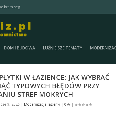
e bram seg...
DOM I BUDOWA
LUŹNIEJSZE TEMATY
MODERNIZAC
ŁYTKI W ŁAZIENCE: JAK WYBRAĆ
KNĄĆ TYPOWYCH BŁĘDÓW PRZY
ANIU STREF MOKRYCH
|
cze 9, 2026
|
Modernizacja łazienki
|
0
|