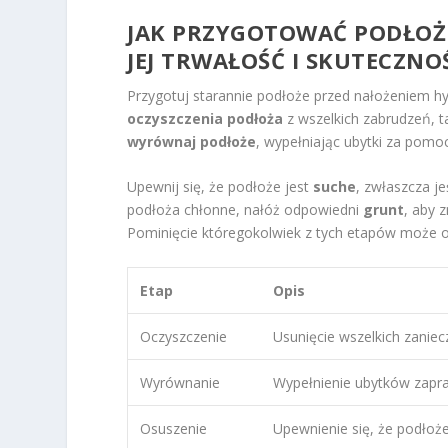
JAK PRZYGOTOWAĆ
PODŁOŻ
JEJ TRWAŁOŚĆ I SKUTECZNO
Przygotuj starannie podłoże przed nałożeniem hyd
oczyszczenia podłoża
z wszelkich zabrudzeń, ta
wyrównaj podłoże
, wypełniając ubytki za pom
Upewnij się, że podłoże jest
suche
, zwłaszcza j
podłoża chłonne, nałóż odpowiedni
grunt
, aby 
Pominięcie któregokolwiek z tych etapów może o
Etap
Opis
Oczyszczenie
Usunięcie wszelkich zaniec
Wyrównanie
Wypełnienie ubytków zapr
Osuszenie
Upewnienie się, że podłoże