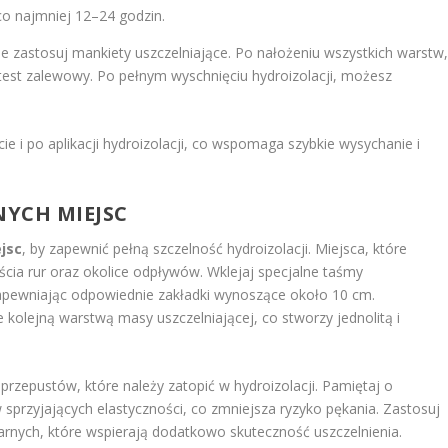
co najmniej 12–24 godzin.
ie zastosuj mankiety uszczelniające. Po nałożeniu wszystkich warstw
test zalewowy. Po pełnym wyschnięciu hydroizolacji, możesz
ie i po aplikacji hydroizolacji, co wspomaga szybkie wysychanie i
YCH MIEJSC
jsc
, by zapewnić pełną szczelność hydroizolacji. Miejsca, które
jścia rur oraz okolice odpływów. Wklejaj specjalne taśmy
zapewniając odpowiednie zakładki wynoszące około 10 cm.
e kolejną warstwą masy uszczelniającej, co stworzy jednolitą i
 przepustów, które należy zatopić w hydroizolacji. Pamiętaj o
sprzyjających elastyczności, co zmniejsza ryzyko pękania. Zastosuj
tarnych, które wspierają dodatkowo skuteczność uszczelnienia.