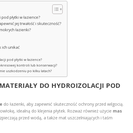
 pod płytki w łazience?
pewnić jej trwałość i skuteczność?
mokrych łazienki?
k ich unikać
cji pod płytki w łazience?
okresowej kontroli lub konserwacji?
nie uszkodzeniu po kilku latach?
 MATERIAŁY DO
HYDROIZOLACJI
POD
ne
do łazienki, aby zapewnić skuteczność ochrony przed wilgocią.
 powłokę, idealną do klejenia płytek. Rozważ również użycie
mas
pieczają przed wodą, a także mat uszczelniających i taśm