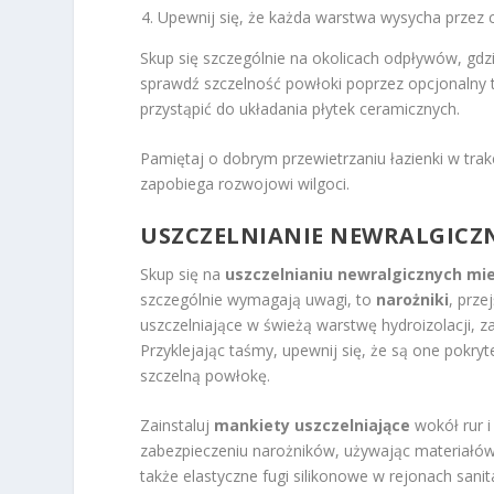
Upewnij się, że każda warstwa wysycha przez 
Skup się szczególnie na okolicach odpływów, gdz
sprawdź szczelność powłoki poprzez opcjonalny 
przystąpić do układania płytek ceramicznych.
Pamiętaj o dobrym przewietrzaniu łazienki w trakc
zapobiega rozwojowi wilgoci.
USZCZELNIANIE NEWRALGICZN
Skup się na
uszczelnianiu newralgicznych mie
szczególnie wymagają uwagi, to
narożniki
, prze
uszczelniające w świeżą warstwę hydroizolacji, 
Przyklejając taśmy, upewnij się, że są one pokryt
szczelną powłokę.
Zainstaluj
mankiety uszczelniające
wokół rur i
zabezpieczeniu narożników, używając materiałów 
także elastyczne fugi silikonowe w rejonach sani