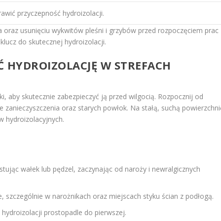
awić przyczepność hydroizolacji.
 oraz usunięciu wykwitów pleśni i grzybów przed rozpoczęciem prac
lucz do skutecznej hydroizolacji.
 HYDROIZOLACJĘ W STREFACH
i, aby skutecznie zabezpieczyć ją przed wilgocią. Rozpocznij od
e zanieczyszczenia oraz starych powłok. Na stałą, suchą powierzchni
w hydroizolacyjnych.
:
stując wałek lub pędzel, zaczynając od naroży i newralgicznych
, szczególnie w narożnikach oraz miejscach styku ścian z podłogą.
ydroizolacji prostopadle do pierwszej.