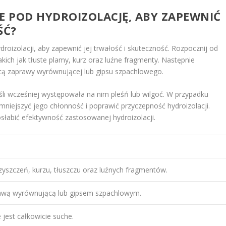
E POD HYDROIZOLACJĘ
, ABY ZAPEWNIĆ
ŚĆ?
roizolacji, aby zapewnić jej trwałość i skuteczność. Rozpocznij od
kich jak tłuste plamy, kurz oraz luźne fragmenty. Następnie
ocą zaprawy wyrównującej lub gipsu szpachlowego.
eśli wcześniej występowała na nim pleśń lub wilgoć. W przypadku
zmniejszyć jego chłonność i poprawić przyczepność hydroizolacji.
słabić efektywność zastosowanej hydroizolacji.
zyszczeń, kurzu, tłuszczu oraz luźnych fragmentów.
awą wyrównującą lub gipsem szpachlowym.
 jest całkowicie suche.