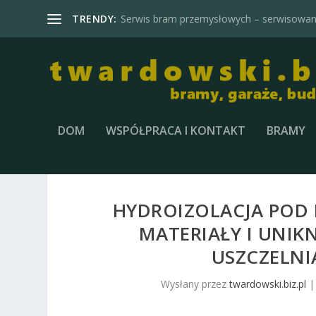
TRENDY:
Serwis bram przemysłowych – serwisowani
DOM
WSPÓŁPRACA I KONTAKT
BRAMY
HYDROIZOLACJA POD P
MATERIAŁY I UNI
USZCZELNI
Wysłany przez
twardowski.biz.pl