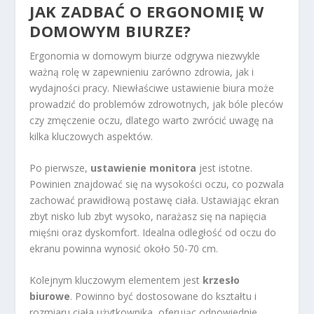
JAK ZADBAĆ O ERGONOMIĘ W
DOMOWYM BIURZE?
Ergonomia w domowym biurze odgrywa niezwykle
ważną rolę w zapewnieniu zarówno zdrowia, jak i
wydajności pracy. Niewłaściwe ustawienie biura może
prowadzić do problemów zdrowotnych, jak bóle pleców
czy zmęczenie oczu, dlatego warto zwrócić uwagę na
kilka kluczowych aspektów.
Po pierwsze,
ustawienie monitora
jest istotne.
Powinien znajdować się na wysokości oczu, co pozwala
zachować prawidłową postawę ciała. Ustawiając ekran
zbyt nisko lub zbyt wysoko, narażasz się na napięcia
mięśni oraz dyskomfort. Idealna odległość od oczu do
ekranu powinna wynosić około 50-70 cm.
Kolejnym kluczowym elementem jest
krzesło
biurowe
. Powinno być dostosowane do kształtu i
rozmiaru ciała użytkownika, oferując odpowiednie