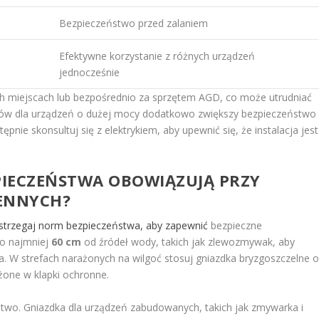
Bezpieczeństwo przed zalaniem
Efektywne korzystanie z różnych urządzeń
jednocześnie
h miejscach lub bezpośrednio za sprzętem AGD, co może utrudniać
ów dla urządzeń o dużej mocy dodatkowo zwiększy bezpieczeństwo 
pnie skonsultuj się z elektrykiem, aby upewnić się, że instalacja jest
ZPIECZEŃSTWA OBOWIĄZUJĄ PRZY
ENNYCH?
estrzegaj norm bezpieczeństwa, aby zapewnić
bezpieczne
co najmniej
60 cm
od źródeł wody, takich jak zlewozmywak, aby
a. W strefach narażonych na wilgoć stosuj gniazdka bryzgoszczelne 
żone w klapki ochronne.
stwo. Gniazdka dla urządzeń zabudowanych, takich jak zmywarka i