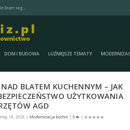
e bram seg...
DOM I BUDOWA
LUŹNIEJSZE TEMATY
MODERNIZAC
 NAD BLATEM KUCHENNYM – JAK
 BEZPIECZEŃSTWO UŻYTKOWANIA
RZĘTÓW AGD
maj 18, 2026
|
Modernizacja kuchni
|
0
|