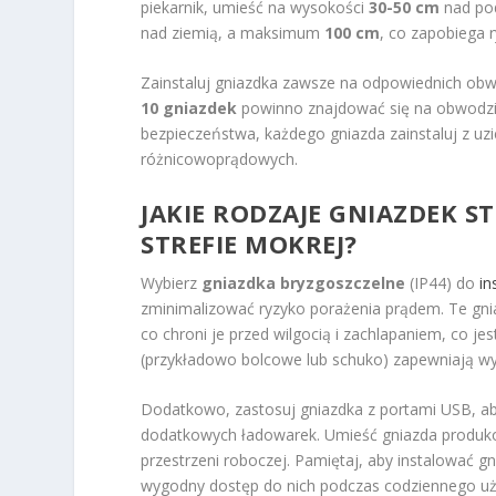
piekarnik, umieść na wysokości
30-50 cm
nad pod
nad ziemią, a maksimum
100 cm
, co zapobiega r
Zainstaluj gniazdka zawsze na odpowiednich obwod
10 gniazdek
powinno znajdować się na obwodzie
bezpieczeństwa, każdego gniazda zainstaluj z uz
różnicowoprądowych.
JAKIE RODZAJE GNIAZDEK 
STREFIE MOKREJ?
Wybierz
gniazdka bryzgoszczelne
(IP44) do
in
zminimalizować ryzyko porażenia prądem. Te gni
co chroni je przed wilgocią i zachlapaniem, co 
(przykładowo bolcowe lub schuko) zapewniają w
Dodatkowo, zastosuj gniazdka z portami USB, a
dodatkowych ładowarek. Umieść gniazda produko
przestrzeni roboczej. Pamiętaj, aby instalować 
wygodny dostęp do nich podczas codziennego uż