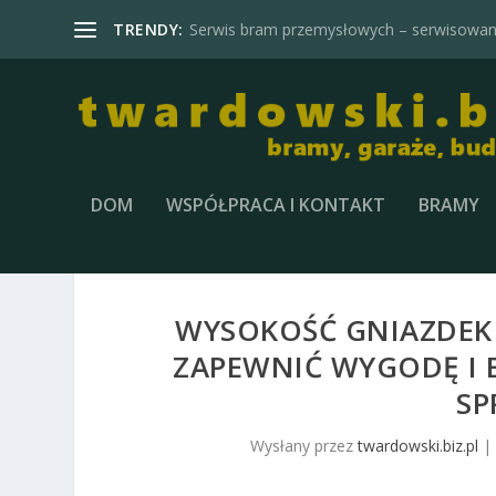
TRENDY:
Serwis bram przemysłowych – serwisowani
DOM
WSPÓŁPRACA I KONTAKT
BRAMY
WYSOKOŚĆ GNIAZDEK
ZAPEWNIĆ WYGODĘ I
SP
Wysłany przez
twardowski.biz.pl
|