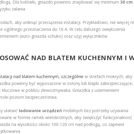
łogą. Dla lodówki, gniazdo powinno znajdować się minimum
30 cm
yzyku zalania.
ach, aby uniknąć przeciążenia instalacji. Przykładowo, nie więcej ni
 ogólnego przeznaczenia do 16 A. W celu dalszego zwiększenia
iemieniem (euro-gniazda schuko) oraz użyj wyłączników
STOSOWAĆ NAD BLATEM KUCHENNYM I 
stalacji nad blatem kuchennym, szczególnie
w strefach mokrych, aby
azdka powinny być wyposażone w osłony lub klapki zabezpieczające,
jest kluczowe w pobliżu zlewozmywaka. Gniazdka z uziemieniem
ysoki poziom bezpieczeństwa.
by ułatwić
ładowanie urządzeń
mobilnych bez potrzeby używania
wane w formie ramek wielokrotnych, aby zwiększyć funkcjonalność
gniazda na wysokości około 100-120 cm nad podłogą, co zapewni
ytkowania.