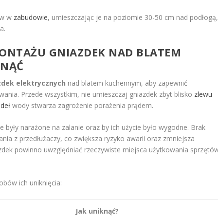
tów w
zabudowie
, umieszczając je na poziomie 30-50 cm nad podłogą
a.
MONTAŻU GNIAZDEK NAD BLATEM
KNĄĆ
zdek elektrycznych
nad blatem kuchennym, aby zapewnić
wania. Przede wszystkim, nie umieszczaj gniazdek zbyt blisko
zlewu
ódeł
wody stwarza zagrożenie porażenia prądem.
 były narażone na zalanie oraz by ich użycie było wygodne. Brak
ania z przedłużaczy, co zwiększa ryzyko awarii oraz zmniejsza
azdek powinno uwzględniać rzeczywiste miejsca użytkowania sprzętó
bów ich uniknięcia:
Jak uniknąć?