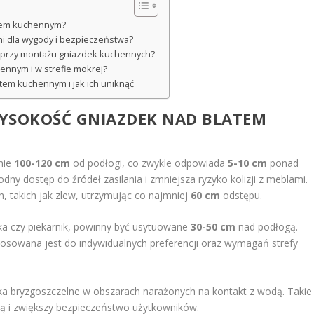
atem kuchennym?
i dla wygody i bezpieczeństwa?
ą przy montażu gniazdek kuchennych?
ennym i w strefie mokrej?
tem kuchennym i jak ich uniknąć
WYSOKOŚĆ GNIAZDEK NAD BLATEM
mie
100-120 cm
od podłogi, co zwykle odpowiada
5-10 cm
ponad
y dostęp do źródeł zasilania i zmniejsza ryzyko kolizji z meblami.
h, takich jak zlew, utrzymując co najmniej
60 cm
odstępu.
ka czy piekarnik, powinny być usytuowane
30-50 cm
nad podłogą.
osowana jest do indywidualnych preferencji oraz wymagań strefy
ka bryzgoszczelne w obszarach narażonych na kontakt z wodą. Takie
ią i zwiększy bezpieczeństwo użytkowników.