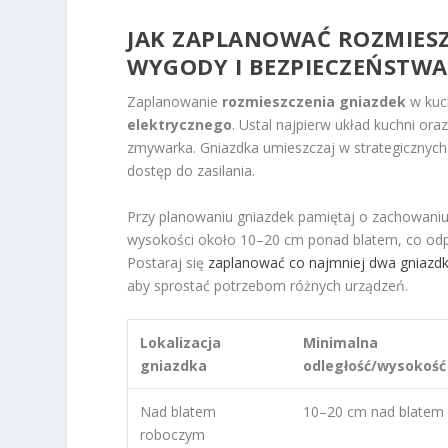
JAK ZAPLANOWAĆ ROZMIESZ
WYGODY I BEZPIECZEŃSTWA
Zaplanowanie
rozmieszczenia gniazdek
w kuch
elektrycznego
. Ustal najpierw układ kuchni ora
zmywarka. Gniazdka umieszczaj w strategicznych 
dostęp do zasilania.
Przy planowaniu gniazdek pamiętaj o zachowaniu
wysokości około 10–20 cm ponad blatem, co odp
Postaraj się
zaplanować co najmniej dwa gniazd
aby sprostać potrzebom różnych urządzeń.
Lokalizacja
Minimalna
gniazdka
odległość/wysokość
Nad blatem
10–20 cm nad blatem
roboczym