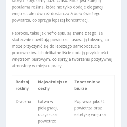
których spędzamy dużo czasu. Fikus jest kolejną
popularną rośliną, która nie tylko dodaje elegancji
wnętrzu, ale również dostarcza źródło świeżego
powietrza, co sprzyja lepszej koncentracji.
Paprocie, takie jak nefrolepis, są znane z tego, że
skutecznie nawilżają powietrze i usuwają toksyny, co
może przyczynić się do lepszego samopoczucia
pracowników. Ich delikatne liście dodają przytulności
wnętrzom biurowym, co sprzyja tworzeniu pozytywnej
atmosfery w miejscu pracy.
Rodzaj
Najważniejsze
Znaczenie w
rośliny
cechy
biurze
Dracena
Łatwa w
Poprawia jakość
pielęgnacji,
powietrza oraz
oczyszcza
estetykę wnętrza
powietrze