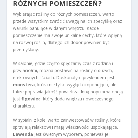
RÓŻNYCH POMIESZCZEŃ?
Wybierając rośliny do różnych pomieszczeń, warto
przede wszystkim zwrócić uwagę na ich specyfikę oraz
warunki panujące w danym wnętrzu. Każde
pomieszczenie ma swoje unikalne cechy, które wpłyną
na rozwój roślin, dlatego ich dobór powinien być
przemyślany.
W salonie, gdzie często spędzamy czas z rodziną i
przyjaciółmi, można postawić na rośliny o dużych,
efektownych liściach. Doskonałym przykładem jest
monstera
, która nie tylko wygląda imponująco, ale
także poprawia jakość powietrza. Inną popularną opcją
jest
figowiec
, który doda wnętrzu nowoczesnego
charakteru.
W sypialni z kolei warto zainwestować w rośliny, które
sprzyjają relaksowi i mają właściwości uspokajające.
Lawenda
jest świetnym wyborem, ponieważ jej