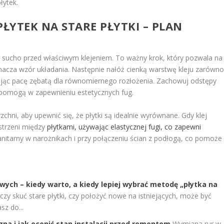
łytek.
PŁYTEK
NA STARE PŁYTKI – PLAN
na sucho przed właściwym klejeniem. To ważny krok, który pozwala na
yznacza wzór układania. Następnie nałóż cienką warstwę kleju zarówn
osując pacę zębatą dla równomiernego rozłożenia. Zachowuj odstępy
 pomogą w zapewnieniu estetycznych fug.
zchni, aby upewnić się, że płytki są idealnie wyrównane. Gdy klej
strzeni między
płytkami, używając elastycznej fugi, co zapewni
sanitarny w narożnikach i przy połączeniu ścian z podłogą, co pomoże
wych – kiedy warto, a kiedy lepiej wybrać metodę „płytka na
czy skuć stare płytki, czy położyć nowe na istniejących, może być
sz do...
zna i jak ocenić stan instalacji przed remontem
Wymiana rur w