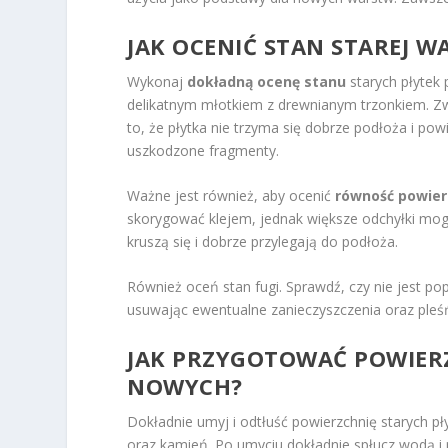
JAK OCENIĆ STAN STAREJ 
Wykonaj
dokładną ocenę stanu
starych płytek 
delikatnym młotkiem z drewnianym trzonkiem. Zwr
to, że płytka nie trzyma się dobrze podłoża i pow
uszkodzone fragmenty.
Ważne jest również, aby ocenić
równość powier
skorygować klejem, jednak większe odchyłki mogą 
kruszą się i dobrze przylegają do podłoża.
Również oceń stan fugi. Sprawdź, czy nie jest p
usuwając ewentualne zanieczyszczenia oraz pleśń
JAK
PRZYGOTOWAĆ POWIERZ
NOWYCH?
Dokładnie umyj i odtłuść powierzchnię starych pł
oraz kamień. Po umyciu dokładnie spłucz wodą i