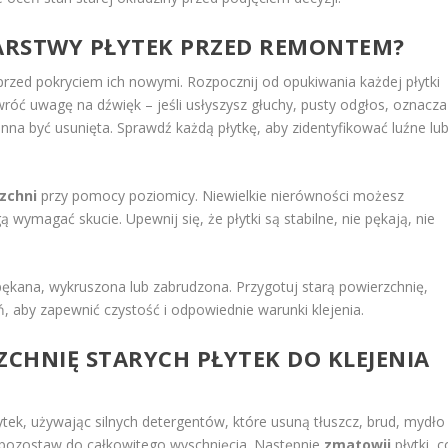
WARSTWY PŁYTEK PRZED REMONTEM?
przed pokryciem ich nowymi. Rozpocznij od opukiwania każdej płytki
óć uwagę na dźwięk – jeśli usłyszysz głuchy, pusty odgłos, oznacza
inna być usunięta. Sprawdź każdą płytkę, aby zidentyfikować luźne lu
zchni
przy pomocy poziomicy. Niewielkie nierówności możesz
wymagać skucie. Upewnij się, że płytki są stabilne, nie pękają, nie
opękana, wykruszona lub zabrudzona. Przygotuj starą powierzchnię,
, aby zapewnić czystość i odpowiednie warunki klejenia.
CHNIĘ STARYCH PŁYTEK DO KLEJENIA
ytek, używając silnych detergentów, które usuną tłuszcz, brud, mydło
 pozostaw do całkowitego wyschnięcia. Następnie
zmatowij
płytki, c