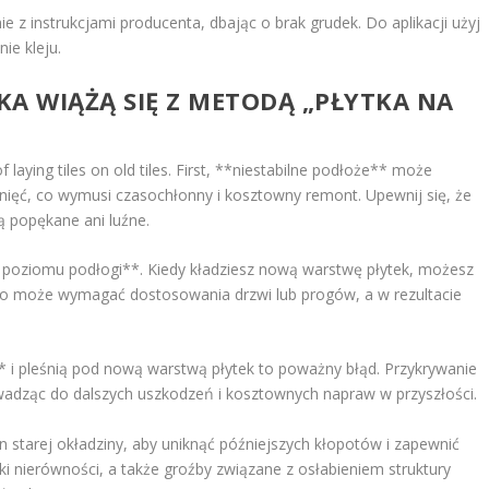
ie z instrukcjami producenta, dbając o brak grudek. Do aplikacji użyj
ie kleju.
YKA WIĄŻĄ SIĘ Z METODĄ „PŁYTKA NA
laying tiles on old tiles. First, **niestabilne podłoże** może
nięć, co wymusi czasochłonny i kosztowny remont. Upewnij się, że
są popękane ani luźne.
poziomu podłogi**. Kiedy kładziesz nową warstwę płytek, możesz
o może wymagać dostosowania drzwi lub progów, a w rezultacie
i pleśnią pod nową warstwą płytek to poważny błąd. Przykrywanie
owadząc do dalszych uszkodzeń i kosztownych napraw w przyszłości.
 starej okładziny, aby uniknąć późniejszych kłopotów i zapewnić
ki nierówności, a także groźby związane z osłabieniem struktury