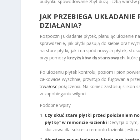
budynku spowodowane zbyt dużą liczbą warstw p
JAK PRZEBIEGA
UKŁADANIE 
DZIAŁANIA?
Rozpocznij układanie płytek, planując ułożenie 
sprawdzenie, jak płytki pasują do siebie oraz w
na stare płytki, jak i na spód nowych płytek, st
przy pomocy
krzyżyków dystansowych
, które
Po ułożeniu płytek kontroluj poziom i pion powier
całkowicie wyschnie, przystąp do fugowania prze
trwałość
połączenia. Na koniec zastosuj silikon 
w zapobieganiu wilgoci.
Podobne wpisy:
Czy skuć stare płytki przed położeniem no
płytkę” w remoncie łazienki
Decyzja o tym, 
kluczowa dla sukcesu remontu łazienki. Jeśli ma
Wymiana rur w łazience: kiedy jest koniec