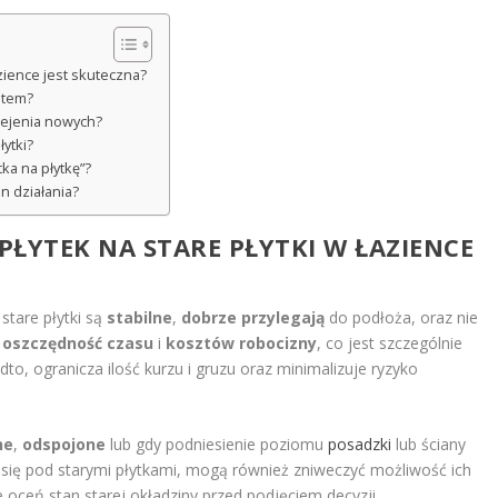
azience jest skuteczna?
ntem?
lejenia nowych?
łytki?
tka na płytkę”?
an działania?
PŁYTEK NA STARE PŁYTKI W
ŁAZIENCE
 stare płytki są
stabilne
,
dobrze przylegają
do podłoża, oraz nie
i
oszczędność czasu
i
kosztów robocizny
, co jest szczególnie
o, ogranicza ilość kurzu i gruzu oraz minimalizuje ryzyko
ne
,
odspojone
lub gdy podniesienie poziomu
posadzki
lub ściany
ć się pod starymi płytkami, mogą również zniweczyć możliwość ich
oceń stan starej okładziny przed podjęciem decyzji.