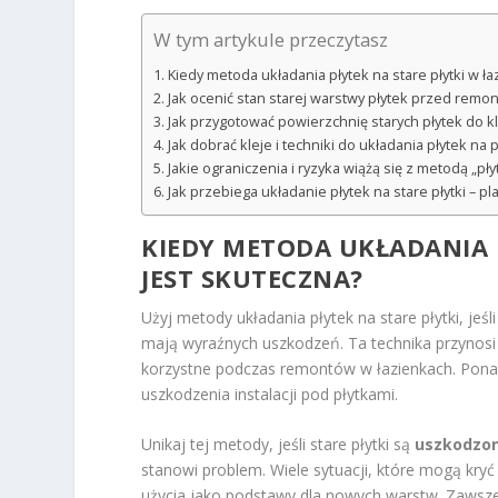
W tym artykule przeczytasz
Kiedy metoda układania płytek na stare płytki w ł
Jak ocenić stan starej warstwy płytek przed remo
Jak przygotować powierzchnię starych płytek do k
Jak dobrać kleje i techniki do układania płytek na p
Jakie ograniczenia i ryzyka wiążą się z metodą „pły
Jak przebiega układanie płytek na stare płytki – pl
KIEDY METODA UKŁADANIA 
JEST SKUTECZNA
?
Użyj metody układania płytek na stare płytki, jeśli
mają wyraźnych uszkodzeń. Ta technika przynos
korzystne podczas remontów w łazienkach. Ponadt
uszkodzenia instalacji pod płytkami.
Unikaj tej metody, jeśli stare płytki są
uszkodzo
stanowi problem. Wiele sytuacji, które mogą kry
użycia jako podstawy dla nowych warstw. Zawsze 