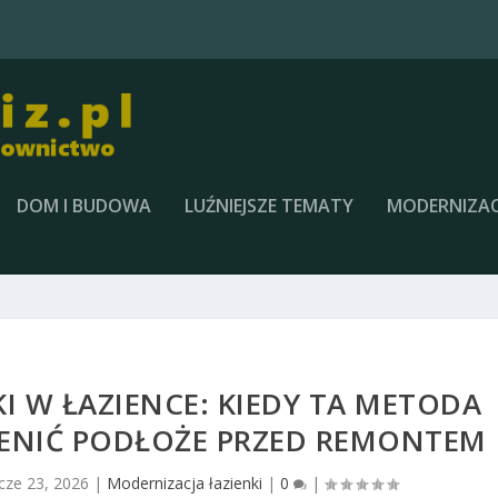
DOM I BUDOWA
LUŹNIEJSZE TEMATY
MODERNIZAC
KI W ŁAZIENCE: KIEDY TA METODA
OCENIĆ PODŁOŻE PRZED REMONTEM
cze 23, 2026
|
Modernizacja łazienki
|
0
|