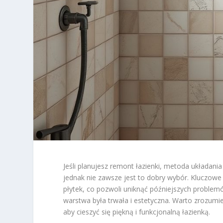
Jeśli planujesz remont łazienki, metoda układani
jednak nie zawsze jest to dobry wybór. Kluczowe 
płytek, co pozwoli uniknąć późniejszych problemó
warstwa była trwała i estetyczna. Warto zrozumieć
aby cieszyć się piękną i funkcjonalną łazienką.