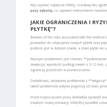
Aby uzyskać najlepsze efekty, rozrabiaj klej zgodn
pacy zębatej
, co zapewni równomierne naniesien
JAKIE OGRANICZENIA I RYZ
PŁYTKĘ”?
Beware of the risks associated with the method of 
prowadzić do odspojenia nowych płytek oraz pęk
podłoże jest w dobrym stanie, a stare płytki nie 
Ważnym problemem jest również **podniesienie 
zwiększyć wysokość podłogi nawet o 3-12 mm, c
ograniczy przestrzeń w pomieszczeniu.
Dodatkowo, ukrywanie problemów z **wilgocią** 
takich problemów jedynie pogorszy ich stan, pr
Przed rozpoczęciem pracy dokładnie sprawdź stan
trwałość nowej instalacji. IGNORUJ wszelkie ozna