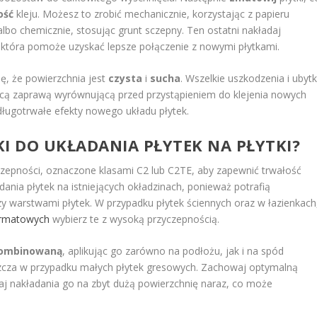
ość
kleju. Możesz to zrobić mechanicznie, korzystając z papieru
 albo chemicznie, stosując grunt sczepny. Ten ostatni nakładaj
 która pomoże uzyskać lepsze połączenie z nowymi płytkami.
ę, że powierzchnia jest
czysta
i
sucha
. Wszelkie uszkodzenia i ubytk
ącą zaprawą wyrównującą przed przystąpieniem do klejenia nowych
 długotrwałe efekty nowego układu płytek.
IKI DO UKŁADANIA PŁYTEK NA PŁYTKI?
epności, oznaczone klasami C2 lub C2TE, aby zapewnić trwałość
dania płytek na istniejących okładzinach, ponieważ potrafią
warstwami płytek. W przypadku płytek ściennych oraz w łazienkach
ormatowych
wybierz te z wysoką przyczepnością.
ombinowaną
, aplikując go zarówno na podłożu, jak i na spód
szcza w przypadku małych płytek gresowych. Zachowaj optymalną
kaj nakładania go na zbyt dużą powierzchnię naraz, co może