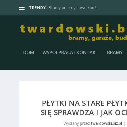
TRENDY:
Brama garażowa segmentowa
DOM
WSPÓŁPRACA I KONTAKT
BRAMY
PŁYTKI NA STARE PŁYT
SIĘ SPRAWDZA I JAK 
Wysłany przez
twardowski.biz.pl
|