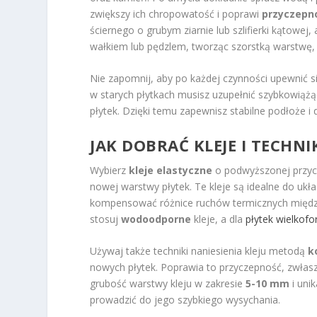
zwiększy ich chropowatość i poprawi
przyczepn
ściernego o grubym ziarnie lub szlifierki kątowej,
wałkiem lub pędzlem, tworząc szorstką warstwę,
Nie zapomnij, aby po każdej czynności upewnić si
w starych płytkach musisz uzupełnić szybkowiąż
płytek. Dzięki temu zapewnisz stabilne podłoże i
JAK DOBRAĆ KLEJE I TECHN
Wybierz
kleje elastyczne
o podwyższonej przycz
nowej warstwy płytek. Te kleje są idealne do ukła
kompensować różnice ruchów termicznych między 
stosuj
wodoodporne
kleje, a dla
płytek wielkof
Używaj także techniki naniesienia kleju metodą
k
nowych płytek. Poprawia to przyczepność, zwła
grubość warstwy kleju w zakresie
5-10 mm
i uni
prowadzić do jego szybkiego wysychania.