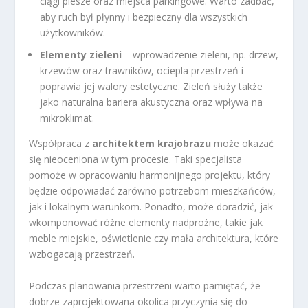
ciągi piesze oraz miejsca parkingowe. Warto zadbać,
aby ruch był płynny i bezpieczny dla wszystkich
użytkowników.
Elementy zieleni
– wprowadzenie zieleni, np. drzew,
krzewów oraz trawników, ociepla przestrzeń i
poprawia jej walory estetyczne. Zieleń służy także
jako naturalna bariera akustyczna oraz wpływa na
mikroklimat.
Współpraca z
architektem krajobrazu
może okazać
się nieoceniona w tym procesie. Taki specjalista
pomoże w opracowaniu harmonijnego projektu, który
będzie odpowiadać zarówno potrzebom mieszkańców,
jak i lokalnym warunkom. Ponadto, może doradzić, jak
wkomponować różne elementy nadprożne, takie jak
meble miejskie, oświetlenie czy mała architektura, które
wzbogacają przestrzeń.
Podczas planowania przestrzeni warto pamiętać, że
dobrze zaprojektowana okolica przyczynia się do