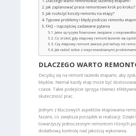
Dlaczego warto remontować łazienkę etapami?
Jak zaplanować prace remontowe krok po kroku?
Jak rozłożyć koszty remontu na etapy?
Typowe problemy i błędy podczas remontu etapow
FAQ – najczęściej zadawane pytania
Jakie są ryzyka finansowe związane z nieprawi
Co zrobić, gdy etapowy remont łazienki się opóźn
Czy etapowy remont zawsze jest tańszy niż rem
Jak radzić sobie z nieprzewidzianymi problema
DLACZEGO WARTO REMONTO
Decyduj się na remont łazienki etapami, aby zysk
błędów. Niemal każdy etap może być dostosowa
czasie. Takie podejście sprzyja również efektyw
skuteczność prac.
Jednym z kluczowych aspektów etapowania remo
fazami, co zwiększa porządek w realizacji. Dzięki
towarzyszy jednoczesnym remontom różnych po
dodatkową kontrolę nad jakością wykonania.