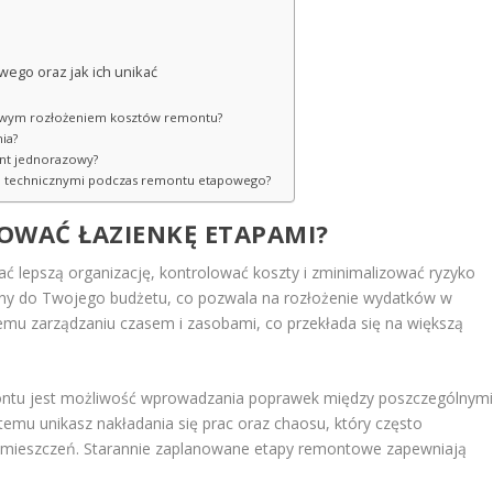
ego oraz jak ich unikać
dłowym rozłożeniem kosztów remontu?
ia?
ont jednorazowy?
mi technicznymi podczas remontu etapowego?
WAĆ ŁAZIENKĘ ETAPAMI?
ać lepszą organizację, kontrolować koszty i zminimalizować ryzyko
ny do Twojego budżetu, co pozwala na rozłożenie wydatków w
nemu zarządzaniu czasem i zasobami, co przekłada się na większą
ntu jest możliwość wprowadzania poprawek między poszczególnym
 temu unikasz nakładania się prac oraz chaosu, który często
mieszczeń. Starannie zaplanowane etapy remontowe zapewniają