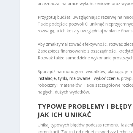
przeznaczaj na prace wykończeniowe oraz wyposa
Przygotuj budżet, uwzględniając rezerwę na nie
Takie podejście pozwoli Ci uniknąć nieprzyjemnyc
rozwagą, a ich koszty uwzględniaj w planie fina
Aby zmaksymalizować efektywność, rozważ zleceni
Zabezpiecz finansowanie z oszczędności, kredyt
Rozważ także samodzielne wykonanie prostszych
Sporządź harmonogram wydatków, planując je mies
instalacje, tynki, malowanie i wykończenia
, przyp
robocizny i materiałów. Takie szczegółowe rozło
nagłych, dużych wydatków.
TYPOWE PROBLEMY I BŁĘD
JAK ICH UNIKAĆ
Unikaj typowych błędów podczas remontu łazienk
komplikacji. Zacznij od pełnej ekspertyzy techni