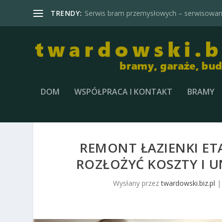
TRENDY:
Serwis bram przemysłowych – serwisowani
DOM
WSPÓŁPRACA I KONTAKT
BRAMY
REMONT ŁAZIENKI ET
ROZŁOŻYĆ KOSZTY I
Wysłany przez
twardowski.biz.pl