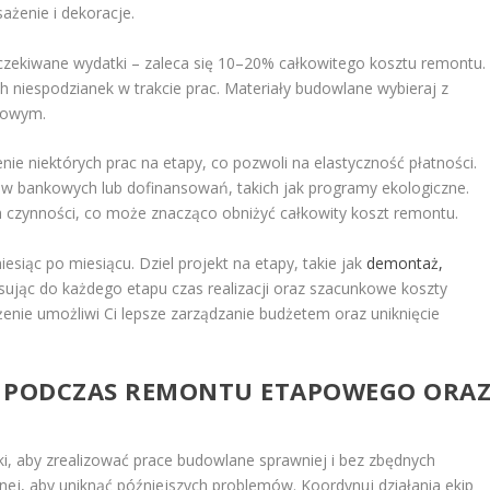
żenie i dekoracje.
oczekiwane wydatki – zaleca się 10–20% całkowitego kosztu remontu.
h niespodzianek w trakcie prac. Materiały budowlane wybieraj z
nsowym.
e niektórych prac na etapy, co pozwoli na elastyczność płatności.
ów bankowych lub dofinansowań, takich jak programy ekologiczne.
 czynności, co może znacząco obniżyć całkowity koszt remontu.
iąc po miesiącu. Dziel projekt na etapy, takie jak
demontaż,
isując do każdego etapu czas realizacji oraz szacunkowe koszty
żenie umożliwi Ci lepsze zarządzanie budżetem oraz uniknięcie
Y PODCZAS REMONTU ETAPOWEGO ORA
i, aby zrealizować prace budowlane sprawniej i bez zbędnych
cznej, aby uniknąć późniejszych problemów. Koordynuj działania ekip