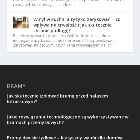
rosnących kosztów życia i natłoku …
Winyl w kuchni a ryzyko zarysowań – co
wpływa na trwałość i jak skutecznie
chronić podłogę?
Panele winylowe to popularny wybór do kuchni, jednak
intensywne użytkowanie może prowadzić do powstawania
zarysowań. Kluczowymi czynnikami wpływającymi na ich …
BRAMY
Jak skutecznie izolować bramę przed hałasem
lotniskowym?
Jakie rozwiązania technologiczne są wykorzystywane w
bramach przemysłowych?
Bramy dwuskrzydłowe – klasyczny wybór dla domów