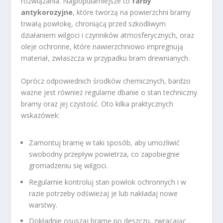
rozwiązania. Najpopularniejsze to
farby
antykorozyjne
, które tworzą na powierzchni bramy
trwałą powłokę, chroniącą przed szkodliwym
działaniem wilgoci i czynników atmosferycznych, oraz
oleje ochronne, które nawierzchniowo impregnują
materiał, zwłaszcza w przypadku bram drewnianych.
Oprócz odpowiednich środków chemicznych, bardzo
ważne jest również regularne dbanie o stan techniczny
bramy oraz jej czystość. Oto kilka praktycznych
wskazówek:
Zamontuj bramę w taki sposób, aby umożliwić
swobodny przepływ powietrza, co zapobiegnie
gromadzeniu się wilgoci.
Regularnie kontroluj stan powłok ochronnych i w
razie potrzeby odświeżaj je lub nakładaj nowe
warstwy.
Dokładnie osuszaj bramę po deszczu, zwracając