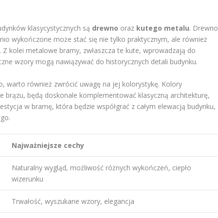
budynków klasycystycznych są
drewno
oraz
kutego metalu
. Drewn
dnio wykończone może stać się nie tylko praktycznym, ale również
 Z kolei metalowe bramy, zwłaszcza te kute, wprowadzają do
tyczne wzory mogą nawiązywać do historycznych detali budynku.
 warto również zwrócić uwagę na jej kolorystykę. Kolory
enie brązu, będą doskonale komplementować klasyczną architekturę,
westycja w bramę, która będzie współgrać z całym elewacją budynku,
ego.
Najważniejsze cechy
Naturalny wygląd, możliwość różnych wykończeń, ciepło
wizerunku
Trwałość, wyszukane wzory, elegancja