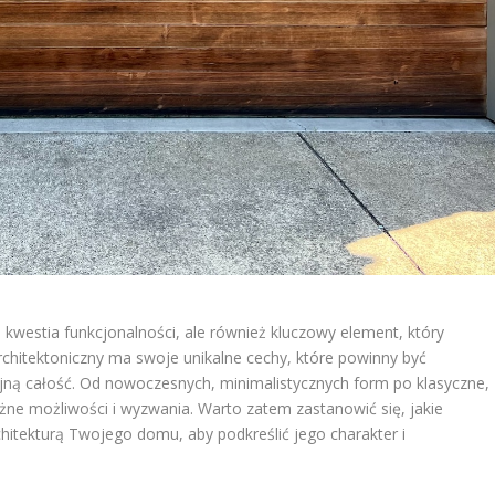
 kwestia funkcjonalności, ale również kluczowy element, który
rchitektoniczny ma swoje unikalne cechy, które powinny być
jną całość. Od nowoczesnych, minimalistycznych form po klasyczne,
óżne możliwości i wyzwania. Warto zatem zastanowić się, jakie
rchitekturą Twojego domu, aby podkreślić jego charakter i