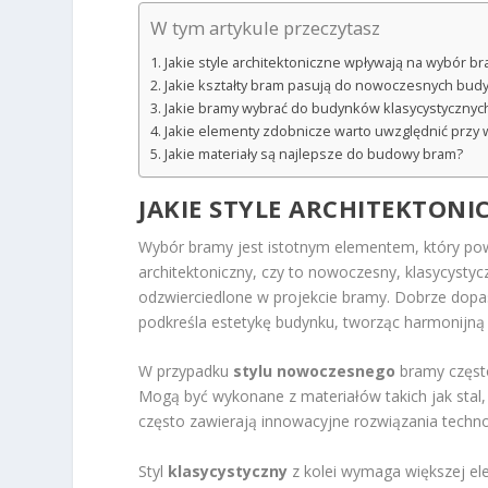
W tym artykule przeczytasz
Jakie style architektoniczne wpływają na wybór b
Jakie kształty bram pasują do nowoczesnych bu
Jakie bramy wybrać do budynków klasycystycznyc
Jakie elementy zdobnicze warto uwzględnić przy
Jakie materiały są najlepsze do budowy bram?
JAKIE STYLE ARCHITEKTON
Wybór bramy jest istotnym elementem, który pow
architektoniczny, czy to nowoczesny, klasycystyc
odzwierciedlone w projekcie bramy. Dobrze dopas
podkreśla estetykę budynku, tworząc harmonijną 
W przypadku
stylu nowoczesnego
bramy często
Mogą być wykonane z materiałów takich jak stal,
często zawierają innowacyjne rozwiązania techno
Styl
klasycystyczny
z kolei wymaga większej ele