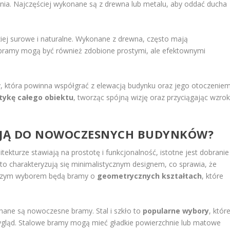
nia. Najczęściej wykonane są z drewna lub metalu, aby oddać ducha
ej surowe i naturalne. Wykonane z drewna, często mają
e bramy mogą być również zdobione prostymi, ale efektownymi
, która powinna współgrać z elewacją budynku oraz jego otoczeniem
tykę całego obiektu
, tworząc spójną wizję oraz przyciągając wzro
SUJĄ DO NOWOCZESNYCH BUDYNKÓW?
kturze stawiają na prostotę i funkcjonalność, istotne jest dobranie
to charakteryzują się minimalistycznym designem, co sprawia, że
pszym wyborem będą bramy o
geometrycznych kształtach
, które
nane są nowoczesne bramy. Stal i szkło to
popularne wybory
, któr
y wygląd. Stalowe bramy mogą mieć gładkie powierzchnie lub matowe