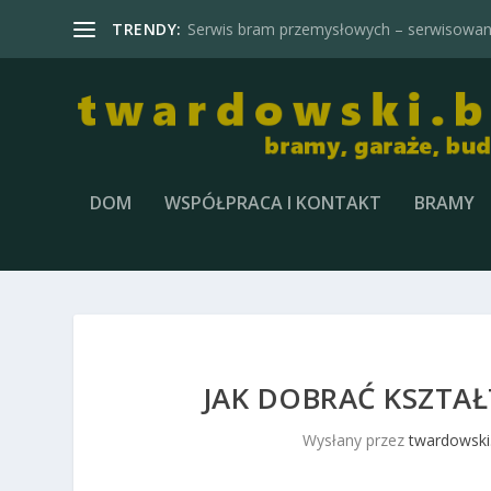
TRENDY:
Serwis bram przemysłowych – serwisowani
DOM
WSPÓŁPRACA I KONTAKT
BRAMY
JAK DOBRAĆ KSZTA
Wysłany przez
twardowski.