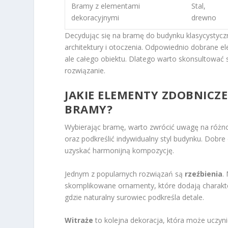
Bramy z elementami
Stal,
dekoracyjnymi
drewno
Decydując się na bramę do budynku klasycystycz
architektury i otoczenia. Odpowiednio dobrane 
ale całego obiektu. Dlatego warto skonsultować s
rozwiązanie.
JAKIE ELEMENTY ZDOBNICZ
BRAMY?
Wybierając bramę, warto zwrócić uwagę na róż
oraz podkreślić indywidualny styl budynku. Dobre
uzyskać harmonijną kompozycję.
Jednym z popularnych rozwiązań są
rzeźbienia
.
skomplikowane ornamenty, które dodają charakte
gdzie naturalny surowiec podkreśla detale.
Witraże
to kolejna dekoracja, która może uczyn