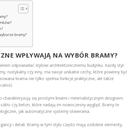
ramy?
dynków?
h?
 wyborze bramy?
ICZNE WPŁYWAJĄ NA WYBÓR BRAMY?
inien odpowiadać stylowi architektonicznemu budynku. Każdy styl
zny, rustykalny czy inny, ma swoje unikalne cechy, które powinny być
owana brama nie tylko spełnia funkcje praktyczne, ale także
całość.
 charakteryzują się prostymi liniami i minimalistycznym designem.
 szkło czy beton, które nadają im nowoczesny wygląd. Bramy te
logiczne, jak automatyczne systemy otwierania.
gancji i detali. Bramy w tym stylu często mają ozdobne elementy,