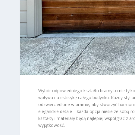
Wybór odpowiedniego kształtu bramy to nie tylko
wpływa na estetykę całego budynku. Każdy styl a
odzwierciedlone w bramie, aby stworzyć harmoni
eleganckie detale – każda opcja niesie ze sobą r
kształty i materiały będą najlepiej współgrać z a
wyjątkowość.