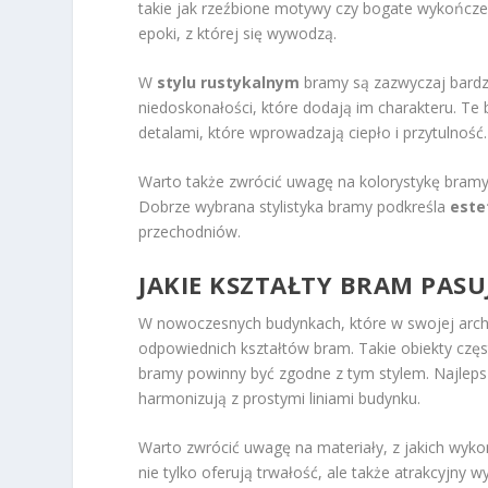
takie jak rzeźbione motywy czy bogate wykończe
epoki, z której się wywodzą.
W
stylu rustykalnym
bramy są zazwyczaj bardzi
niedoskonałości, które dodają im charakteru. T
detalami, które wprowadzają ciepło i przytulność.
Warto także zwrócić uwagę na kolorystykę bramy
Dobrze wybrana stylistyka bramy podkreśla
este
przechodniów.
JAKIE KSZTAŁTY BRAM PA
W nowoczesnych budynkach, które w swojej archite
odpowiednich kształtów bram. Takie obiekty częs
bramy powinny być zgodne z tym stylem. Najle
harmonizują z prostymi liniami budynku.
Warto zwrócić uwagę na materiały, z jakich wyko
nie tylko oferują trwałość, ale także atrakcyjn