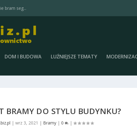
e bram seg...
DOM I BUDOWA
LUŹNIEJSZE TEMATY
MODERNIZAC
ŁT BRAMY DO STYLU BUDYNKU?
biz.pl
|
wrz 3, 2021
|
Bramy
|
0
|