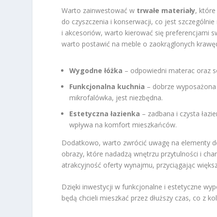
Warto zainwestować w
trwałe materiały
, któr
do czyszczenia i konserwacji, co jest szczególn
i akcesoriów, warto kierować się preferencjami s
warto postawić na meble o zaokrąglonych krawę
Wygodne łóżka
– odpowiedni materac oraz so
Funkcjonalna kuchnia
– dobrze wyposażona k
mikrofalówka, jest niezbędna.
Estetyczna łazienka
– zadbana i czysta łazi
wpływa na komfort mieszkańców.
Dodatkowo, warto zwrócić uwagę na elementy deko
obrazy, które nadadzą wnętrzu przytulności i ch
atrakcyjność oferty wynajmu, przyciągając więks
Dzięki inwestycji w funkcjonalne i estetyczne 
będą chcieli mieszkać przez dłuższy czas, co z kol