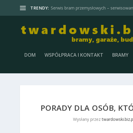
TRENDY:
Serwis bram przemysłowych – serwisowani
DOM
WSPÓŁPRACA I KONTAKT
BRAMY
PORADY DLA OSÓB, KT
Wysłany przez
twardowski.biz.p