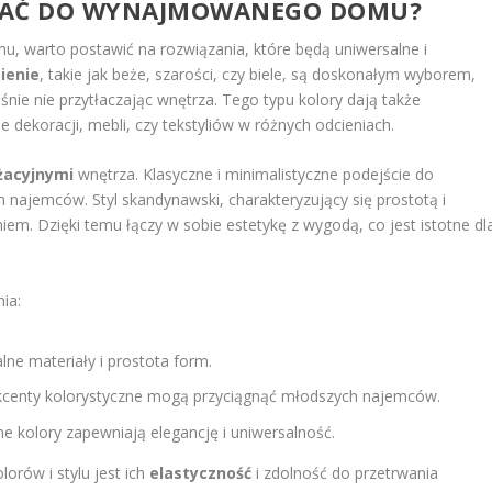
YBRAĆ DO WYNAJMOWANEGO DOMU?
u, warto postawić na rozwiązania, które będą uniwersalne i
ienie
, takie jak beże, szarości, czy biele, są doskonałym wyborem,
ie nie przytłaczając wnętrza. Tego typu kolory dają także
ekoracji, mebli, czy tekstyliów w różnych odcieniach.
żacyjnymi
wnętrza. Klasyczne i minimalistyczne podejście do
ch najemców. Styl skandynawski, charakteryzujący się prostotą i
iem. Dzięki temu łączy w sobie estetykę z wygodą, co jest istotne dl
ia:
alne materiały i prostota form.
 i akcenty kolorystyczne mogą przyciągnąć młodszych najemców.
e kolory zapewniają elegancję i uniwersalność.
orów i stylu jest ich
elastyczność
i zdolność do przetrwania