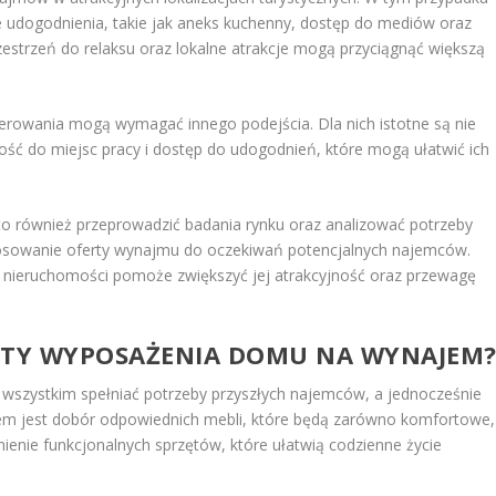
dogodnienia, takie jak aneks kuchenny, dostęp do mediów oraz
estrzeń do relaksu oraz lokalne atrakcje mogą przyciągnąć większą
owania mogą wymagać innego podejścia. Dla nich istotne są nie
kość do miejsc pracy i dostęp do udogodnień, które mogą ułatwić ich
to również przeprowadzić badania rynku oraz analizować potrzeby
stosowanie oferty wynajmu do oczekiwań potencjalnych najemców.
 nieruchomości pomoże zwiększyć jej atrakcyjność oraz przewagę
ENTY WYPOSAŻENIA DOMU NA WYNAJEM
szystkim spełniać potrzeby przyszłych najemców, a jednocześnie
tem jest dobór odpowiednich mebli, które będą zarówno komfortowe,
ienie funkcjonalnych sprzętów, które ułatwią codzienne życie