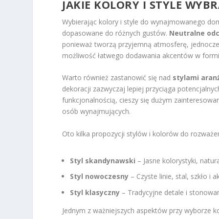
JAKIE KOLORY I STYLE W
Wybierając kolory i style do wynajmowanego dom
dopasowane do różnych gustów.
Neutralne odc
ponieważ tworzą przyjemną atmosferę, jednocześn
możliwość łatwego dodawania akcentów w formie d
Warto również zastanowić się nad
stylami aran
dekoracji zazwyczaj lepiej przyciąga potencjalny
funkcjonalnością, cieszy się dużym zainteresowan
osób wynajmujących.
Oto kilka propozycji stylów i kolorów do rozważen
Styl skandynawski
– Jasne kolorystyki, natur
Styl nowoczesny
– Czyste linie, stal, szkło
Styl klasyczny
– Tradycyjne detale i stonowan
Jednym z ważniejszych aspektów przy wyborze kol