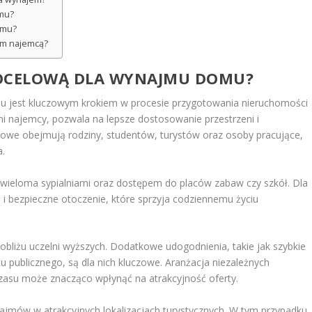
omu?
jmu?
ym najemcą?
DOCELOWĄ DLA WYNAJMU DOMU?
u jest kluczowym krokiem w procesie przygotowania nieruchomości
i najemcy, pozwala na lepsze dostosowanie przestrzeni i
lowe obejmują rodziny, studentów, turystów oraz osoby pracujące,
a.
wieloma sypialniami oraz dostępem do placów zabaw czy szkół. Dla
i bezpieczne otoczenie, które sprzyja codziennemu życiu
bliżu uczelni wyższych. Dodatkowe udogodnienia, takie jak szybkie
u publicznego, są dla nich kluczowe. Aranżacja niezależnych
czasu może znacząco wpłynąć na atrakcyjność oferty.
ajmów w atrakcyjnych lokalizacjach turystycznych. W tym przypadku