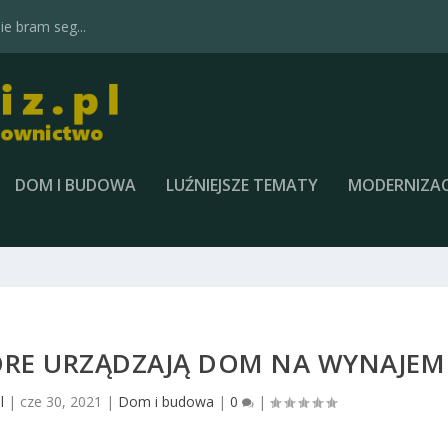
e bram seg...
DOM I BUDOWA
LUŹNIEJSZE TEMATY
MODERNIZAC
ÓRE URZĄDZAJĄ DOM NA WYNAJEM
l
|
cze 30, 2021
|
Dom i budowa
|
0
|