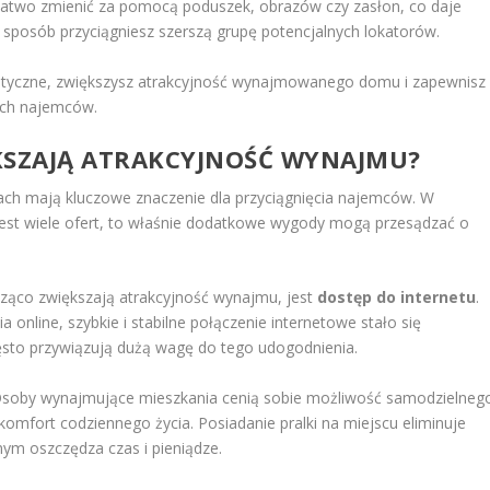
 łatwo zmienić za pomocą poduszek, obrazów czy zasłon, co daje
 sposób przyciągniesz szerszą grupę potencjalnych lokatorów.
stetyczne, zwiększysz atrakcyjność wynajmowanego domu i zapewnisz
łych najemców.
KSZAJĄ ATRAKCYJNOŚĆ WYNAJMU?
h mają kluczowe znaczenie dla przyciągnięcia najemców. W
 jest wiele ofert, to właśnie dodatkowe wygody mogą przesądzać o
ząco zwiększają atrakcyjność wynajmu, jest
dostęp do internetu
.
a online, szybkie i stabilne połączenie internetowe stało się
zęsto przywiązują dużą wagę do tego udogodnienia.
Osoby wynajmujące mieszkania cenią sobie możliwość samodzielneg
komfort codziennego życia. Posiadanie pralki na miejscu eliminuje
mym oszczędza czas i pieniądze.