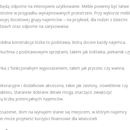
e będą odporne na intensywne użytkowanie. Meble powinny być łatwe
ie istotne w przypadku wynajmowanych przestrzeni. Przy wyborze mebl
wojej docelowej grupy najemców – na przykład, dla rodzin z dziećmi
dziach oraz odporne na zarysowania.
lidna konstrukcja łóżka to podstawa, którą doceni każdy najemca.
uchnia z podstawowymi sprzętami, takimi jak lodówka, piekarnik cz
enka z funkcjonalnym wyposażeniem, takim jak prysznic czy wanna,
racyjne i dodatkowe akcesoria, takie jak zasłony, oświetlenie czy
arakteru. Starannie dobrane detale mogą znacząco zwiększyć
zą liczbę potencjalnych najemców.
wyposażenie, dom na wynajem stanie się miejscem, w którym najemcy
ei może przynieść korzyści finansowe dla właścicieli.