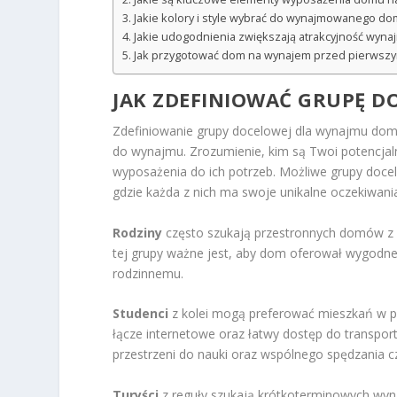
Jakie kolory i style wybrać do wynajmowanego d
Jakie udogodnienia zwiększają atrakcyjność wyna
Jak przygotować dom na wynajem przed pierwsz
JAK ZDEFINIOWAĆ GRUPĘ 
Zdefiniowanie grupy docelowej dla wynajmu dom
do wynajmu. Zrozumienie, kim są Twoi potencjaln
wyposażenia do ich potrzeb. Możliwe grupy doce
gdzie każda z nich ma swoje unikalne oczekiwani
Rodziny
często szukają przestronnych domów z 
tej grupy ważne jest, aby dom oferował wygodne 
rodzinnemu.
Studenci
z kolei mogą preferować mieszkań w po
łącze internetowe oraz łatwy dostęp do transport
przestrzeni do nauki oraz wspólnego spędzania 
Turyści
z reguły szukają krótkoterminowych wyn