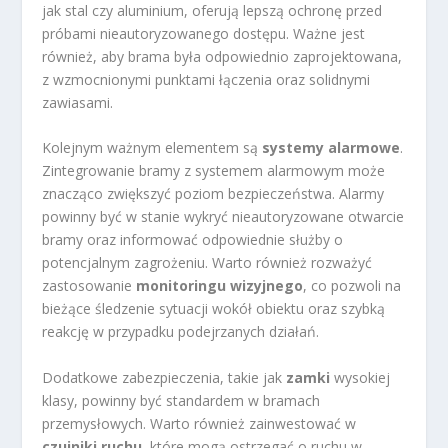
jak stal czy aluminium, oferują lepszą ochronę przed
próbami nieautoryzowanego dostępu. Ważne jest
również, aby brama była odpowiednio zaprojektowana,
z wzmocnionymi punktami łączenia oraz solidnymi
zawiasami.
Kolejnym ważnym elementem są
systemy alarmowe
.
Zintegrowanie bramy z systemem alarmowym może
znacząco zwiększyć poziom bezpieczeństwa. Alarmy
powinny być w stanie wykryć nieautoryzowane otwarcie
bramy oraz informować odpowiednie służby o
potencjalnym zagrożeniu. Warto również rozważyć
zastosowanie
monitoringu wizyjnego
, co pozwoli na
bieżące śledzenie sytuacji wokół obiektu oraz szybką
reakcję w przypadku podejrzanych działań.
Dodatkowe zabezpieczenia, takie jak
zamki
wysokiej
klasy, powinny być standardem w bramach
przemysłowych. Warto również zainwestować w
czujniki ruchu
, które mogą ostrzegać o ruchu w