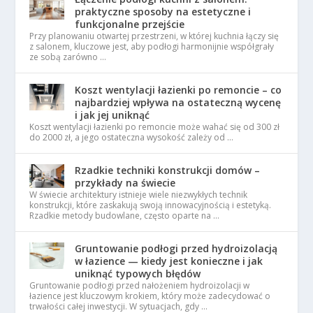
praktyczne sposoby na estetyczne i
funkcjonalne przejście
Przy planowaniu otwartej przestrzeni, w której kuchnia łączy się
z salonem, kluczowe jest, aby podłogi harmonijnie współgrały
ze sobą zarówno …
Koszt wentylacji łazienki po remoncie – co
najbardziej wpływa na ostateczną wycenę
i jak jej uniknąć
Koszt wentylacji łazienki po remoncie może wahać się od 300 zł
do 2000 zł, a jego ostateczna wysokość zależy od …
Rzadkie techniki konstrukcji domów –
przykłady na świecie
W świecie architektury istnieje wiele niezwykłych technik
konstrukcji, które zaskakują swoją innowacyjnością i estetyką.
Rzadkie metody budowlane, często oparte na …
Gruntowanie podłogi przed hydroizolacją
w łazience — kiedy jest konieczne i jak
uniknąć typowych błędów
Gruntowanie podłogi przed nałożeniem hydroizolacji w
łazience jest kluczowym krokiem, który może zadecydować o
trwałości całej inwestycji. W sytuacjach, gdy …