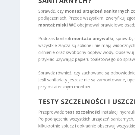
SANITARNYCH?
Sprawdź, czy
montaż urządzeń sanitarnych
zo
podłączeniach. Przede wszystkim, zweryfikuj zgo
montaż miski WC
obejmował prawidłowe osadz
Podczas kontroli
montażu umywalki
, sprawdź, 
wszystkie złącza są solidne i nie mają widoczny
ciśnienie oraz swobodny odpływ wody. Obserwuj 
przykład używając papieru toaletowego do sprawd
Sprawdź również, czy zachowane są odpowiednie od
Jeśli sanitariaty jeszcze nie są zamontowane, up
przy ostatecznym montażu.
TESTY SZCZELNOŚCI I USZC
Przeprowadź
test szczelności
instalacji hydrau
Po podłączeniu wszystkich urządzeń sanitarnych, n
kilkukrotnie spłucz i dokładnie obserwuj wszystkie