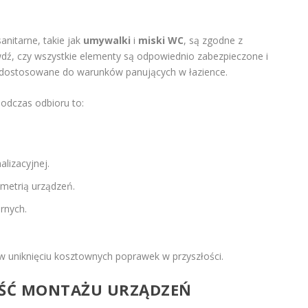
anitarne, takie jak
umywalki
i
miski WC
, są zgodne z
ź, czy wszystkie elementy są odpowiednio zabezpieczone i
 dostosowane do warunków panujących w łazience.
odczas odbioru to:
lizacyjnej.
metrią urządzeń.
rnych.
uniknięciu kosztownych poprawek w przyszłości.
OŚĆ MONTAŻU URZĄDZEŃ