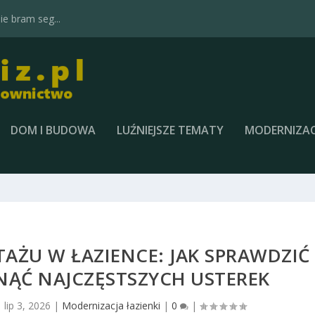
e bram seg...
DOM I BUDOWA
LUŹNIEJSZE TEMATY
MODERNIZAC
AŻU W ŁAZIENCE: JAK SPRAWDZIĆ
KNĄĆ NAJCZĘSTSZYCH USTEREK
|
lip 3, 2026
|
Modernizacja łazienki
|
0
|