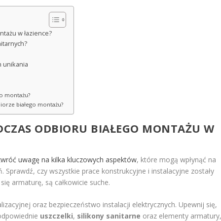
ntażu w łazience?
itarnych?
h unikania
 po montażu?
biorze białego montażu?
DCZAS ODBIORU BIAŁEGO MONTAŻU W
 zwróć uwagę na kilka kluczowych aspektów
, które mogą wpłynąć na
. Sprawdź, czy wszystkie prace konstrukcyjne i instalacyjne zostały
się armaturę, są całkowicie suche.
izacyjnej oraz bezpieczeństwo instalacji elektrycznych. Upewnij się,
k odpowiednie
uszczelki
,
silikony sanitarne
oraz elementy armatury