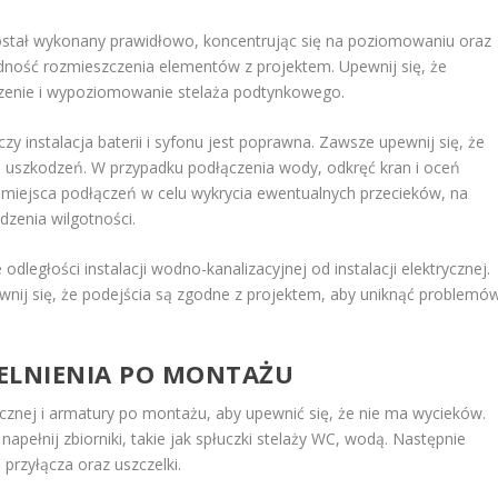
stał wykonany prawidłowo, koncentrując się na poziomowaniu oraz
dność rozmieszczenia elementów z projektem. Upewnij się, że
enie i wypoziomowanie stelaża podtynkowego.
czy instalacja baterii i syfonu jest poprawna. Zawsze upewnij się, że
ch uszkodzeń. W przypadku podłączenia wody, odkręć kran i oceń
miejsca podłączeń w celu wykrycia ewentualnych przecieków, na
zenia wilgotności.
ległości instalacji wodno-kanalizacyjnej od instalacji elektrycznej.
ewnij się, że podejścia są zgodne z projektem, aby uniknąć problemó
ZELNIENIA PO MONTAŻU
licznej i armatury po montażu, aby upewnić się, że nie ma wycieków.
apełnij zbiorniki, takie jak spłuczki stelaży WC, wodą. Następnie
 przyłącza oraz uszczelki.