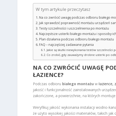
W tym artykule przeczytasz
Na co zwrócić uwagę podczas odbioru białego mo
Jak sprawdzić poprawność montażu urządzeń san
Testy szczelności i uszczelnienia po montażu
Najczęstsze usterki białego montażu i sposoby ic
Plan działania podczas odbioru białego montażu
FAQ – najczęściej zadawane pytania
Jakie są skutki niewykonania testów szczelności
Co zrobić, gdy zauważymy drobne usterki po od
NA CO ZWRÓCIĆ UWAGĘ PO
ŁAZIENCE?
Podczas odbioru
białego montażu
w
łazience,
jakość i funkcjonalność zainstalowanych urządzeń
zakończone, a powierzchnie, na których montuje 
Weryfikuj jakość wykonania instalacji wodno-kanal
że użyto wysokiej jakości materiałów, takich ja