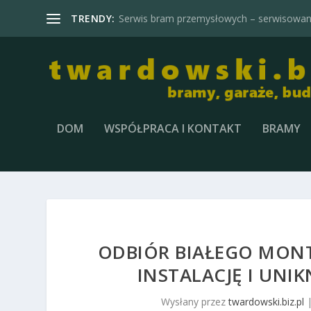
TRENDY:
Serwis bram przemysłowych – serwisowani
DOM
WSPÓŁPRACA I KONTAKT
BRAMY
ODBIÓR BIAŁEGO MONT
INSTALACJĘ I UNI
Wysłany przez
twardowski.biz.pl