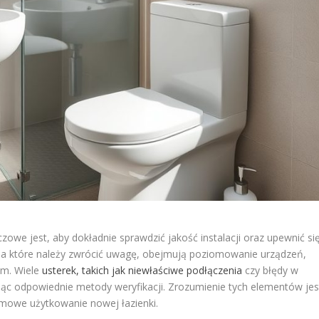
owe jest, aby dokładnie sprawdzić jakość instalacji oraz upewnić się
na które należy zwrócić uwagę, obejmują poziomowanie urządzeń,
em. Wiele
usterek, takich jak niewłaściwe podłączenia
czy błędy w
ąc odpowiednie metody weryfikacji. Zrozumienie tych elementów jes
emowe użytkowanie nowej łazienki.