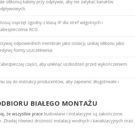
Nie silikonuj kabiny przy odpływie, aby nie zatykać kanałów
odpływowych.
Stosuj osprzęt zgodny z klasą IP dla stref wilgotnych i
zabezpieczenia RCD.
Używaj odpowiednich membran jako izolacji, unikaj silikonu jako
jedynej formy uszczelnienia.
Zabezpieczaj części, aby uniknąć uszkodzeń przed wykończeniem.
 się do instrukcji producentów, aby zapewnić długotrwałe i
 ODBIORU BIAŁEGO MONTAŻU
ię, że wszystkie prace
budowlane i instalacyjne są zakończone.
e. Zbadaj również drożność instalacji wodnych i kanalizacyjnych oraz