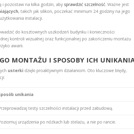
ą i pozostaw na kilka godzin, aby
sprawdzić szczelność
. Ważne jest
iających
, takich jak silikon, poczekać minimum 24 godziny na jego
żytkowania instalacji.
owadzić do kosztownych uszkodzeń budynku i konieczności
nej kontroli wizualnej oraz funkcjonalnej po zakończeniu montażu
yzyko awarii.
EGO MONTAŻU I SPOSOBY ICH UNIKANI
tych
usterki
dzięki proaktywnym działaniom. Oto kluczowe błędy,
ji:
Sposób unikania
Przeprowadzaj testy szczelności instalacji przed zabudową.
Poziomuj urządzenia po nóżkach lub stelażu, a nie po rancie.