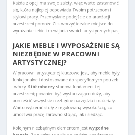
Każda z opcji ma swoje zalety, więc warto zastanowić
się, która najlepiej odpowiada Twoim potrzebom i
stylowi pracy. Przemyślane podejście do aranżacji
przestrzeni pomoże Ci stworzyć idealne miejsce do
wyrażania siebie i rozwijania swoich artystycznych pasji.
JAKIE MEBLE I WYPOSAŻENIE SĄ
NIEZBĘDNE W PRACOWNI
ARTYSTYCZNEJ?
W pracowni artystycznej kluczowe jest, aby meble były
funkcjonalne i dostosowane do specyficznych potrzeb
twórcy.
Stół roboczy
stanowi fundament tej
przestrzeni; powinien być wystarczająco duży, aby
pomieścić wszystkie niezbędne narzędzia i materiały.
Warto wybierać stoły z regulowaną wysokością, co
umożliwia pracę zarówno stojąc, jak i siedząc.
Kolejnym niezbędnym elementem jest
wygodne
krzesło
. Ze względu na długie godziny spędzane w