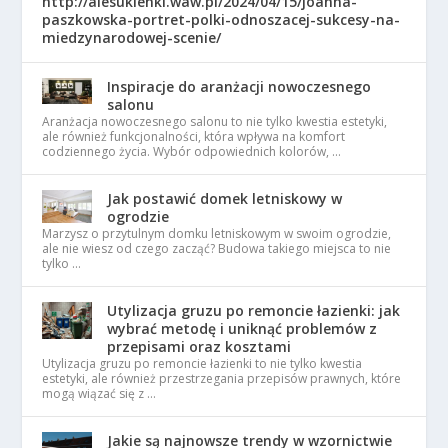
http://alesukienki.waw.pl/2024/04/15/joanna-
paszkowska-portret-polki-odnoszacej-sukcesy-na-
miedzynarodowej-scenie/
Inspiracje do aranżacji nowoczesnego
salonu
Aranżacja nowoczesnego salonu to nie tylko kwestia estetyki,
ale również funkcjonalności, która wpływa na komfort
codziennego życia. Wybór odpowiednich kolorów, …
Jak postawić domek letniskowy w
ogrodzie
Marzysz o przytulnym domku letniskowym w swoim ogrodzie,
ale nie wiesz od czego zacząć? Budowa takiego miejsca to nie
tylko …
Utylizacja gruzu po remoncie łazienki: jak
wybrać metodę i uniknąć problemów z
przepisami oraz kosztami
Utylizacja gruzu po remoncie łazienki to nie tylko kwestia
estetyki, ale również przestrzegania przepisów prawnych, które
mogą wiązać się z …
Jakie są najnowsze trendy w wzornictwie