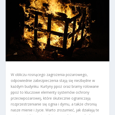
W obliczu rosnącego zagrożenia pożarowego,
odpowiednie zabezpieczenia stają się niezbędne w
każdym budynku. Kurtyny ppoż oraz bramy rolowane
ppoż to kluczowe elementy systemów ochrony
przeciwpożarowej, które skutecznie ograniczają
rozprzestrzenianie się ognia i dymu, a także chronią
nasze mienie i życie. Warto zrozumieć, jak działają te