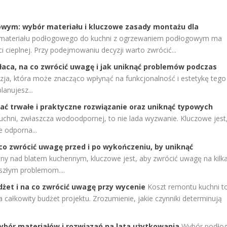
owym: wybór materiału i kluczowe zasady montażu dla
materiału podłogowego do kuchni z ogrzewaniem podłogowym ma
 cieplnej. Przy podejmowaniu decyzji warto zwrócić...
płaca, na co zwrócić uwagę i jak uniknąć problemów podczas
yzja, która może znacząco wpłynąć na funkcjonalność i estetykę tego
anujesz...
ać trwałe i praktyczne rozwiązanie oraz uniknąć typowych
chni, zwłaszcza wodoodpornej, to nie lada wyzwanie. Kluczowe jest
e odporna...
co zwrócić uwagę przed i po wykończeniu, by uniknąć
any nad blatem kuchennym, kluczowe jest, aby zwrócić uwagę na kilk
szłym problemom....
żet i na co zwrócić uwagę przy wycenie
Koszt remontu kuchni t
całkowity budżet projektu. Zrozumienie, jakie czynniki determinują
ybór materiałów i rozwiązań na lata użytkowania
Wybór podłog