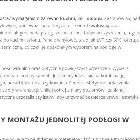
rostać wymaganiom zarówno
kuchni
, jak i
salonu
. Zastanów się na
nylowymi, ponieważ charakteryzują się one
trwałością
oraz
miczne lub gres będą praktyczne w kuchni, łatwe w czyszczeniu, a gre
do kuchni i salonu. Panele winylowe, takie jak LVT czy SPC, oferują
ć termiczną, co czyni je doskonałym wyborem na podłogę w
ójność wizualną oraz optycznie powiększysz przestrzeń. Wybierz
ują w zamierzony sposób. Jeśli zdecydujesz się na kombinację,
ymiarów i komfortu użytkowania. Stwórz estetyczne połączenia,
strefy w aranżacji. Unikaj ostrej zmiany poziomów i zaplanuj
tyczne uszczelki czy listwy, aby utrzymać bezpieczeństwo i estetykę
Y MONTAŻU JEDNOLITEJ PODŁOGI
W
nie zwróć uwagę na
dylatację
materiałów, która pozwala im pracowa