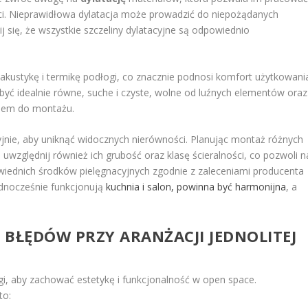
ci. Nieprawidłowa dylatacja może prowadzić do niepożądanych
 się, że wszystkie szczeliny dylatacyjne są odpowiednio
a akustykę i termikę podłogi, co znacznie podnosi komfort użytkowani
być idealnie równe, suche i czyste, wolne od luźnych elementów oraz
eniem do montażu.
nie, aby uniknąć widocznych nierówności. Planując montaż różnych
, uwzględnij również ich grubość oraz klasę ścieralności, co pozwoli n
wiednich środków pielęgnacyjnych zgodnie z zaleceniami producenta
ednocześnie funkcjonują
kuchnia i salon, powinna być harmonijna
, a
 BŁĘDÓW PRZY ARANŻACJI JEDNOLITEJ
gi, aby zachować estetykę i funkcjonalność w open space.
to: