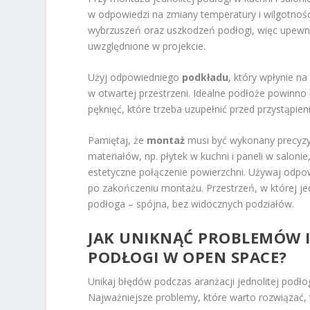
w odpowiedzi na zmiany temperatury i wilgotnoś
wybrzuszeń oraz uszkodzeń podłogi, więc upewnij
uwzględnione w projekcie.
Użyj odpowiedniego
podkładu
, który wpłynie n
w otwartej przestrzeni. Idealne podłoże powinno 
pęknięć, które trzeba uzupełnić przed przystąpi
Pamiętaj, że
montaż
musi być wykonany precyzyj
materiałów, np. płytek w kuchni i paneli w salonie
estetyczne połączenie powierzchni. Używaj odpo
po zakończeniu montażu. Przestrzeń, w której j
podłoga – spójna, bez widocznych podziałów.
JAK UNIKNĄĆ PROBLEMÓW I
PODŁOGI W OPEN SPACE?
Unikaj błędów podczas aranżacji jednolitej podło
Najważniejsze problemy, które warto rozwiązać, 