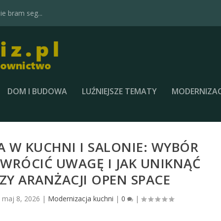
e bram seg...
DOM I BUDOWA
LUŹNIEJSZE TEMATY
MODERNIZAC
 W KUCHNI I SALONIE: WYBÓR
ZWRÓCIĆ UWAGĘ I JAK UNIKNĄĆ
Y ARANŻACJI OPEN SPACE
|
maj 8, 2026
|
Modernizacja kuchni
|
0
|