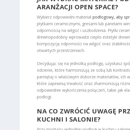
ARANŻACJI OPEN SPACE?
Wybierz odpowiedni materiał
podłogowy, aby sp
płytkami ceramicznymi, gresami lub panelami wi
odpornością na wilgoć i uszkodzenia. Płytki cera
drewnopodobny wprowadzi ciepło estetyki drewna 
kompozycję odporności na wilgoć oraz stabilnoś
otwartych przestrzeniach.
Decydując się na jednolitą podłogę, uzyskasz sp
odcienie, które harmonizują ze sobą lub kontrast
pamiętaj o właściwym doborze materiałów, ich w
które zapewnią trwałość oraz zharmonizują różne 
odpowiednie wykończenia połączeń, takie jak elas
podłogi.
NA CO
ZWRÓCIĆ UWAGĘ PRZ
KUCHNI I SALONIE?
Przy montażu jednolitej podłogi w kuchni i salo