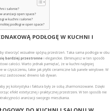
i i salonie?
 w aranżacji open space?
gi w kuchni i salonie?
dnolitej podłogi w open space?
EDNAKOWĄ PODŁOGĘ W KUCHNI I
 aby stworzyć wizualnie spójną przestrzeń. Taka sama podłoga w obu
się bardziej przestronne
i eleganckie. Eliminujesz w ten sposób
owi całości. Warto jednak pamiętać, że w kuchni najlepiej
we w czyszczeniu, takie jak płytki ceramiczne lub panele winylowe. W
możesz zastosować drewno lub dywan.
aby jej kolorystyka i faktura były ze sobą zharmonizowane. Dzięki
ząc efekt estetycznej i praktycznej przestrzeni. W ten sposób nie
atrakcyjności aranżacji swojego mieszkania.
DŁOGOWY DO KUCHNI I SALONU W