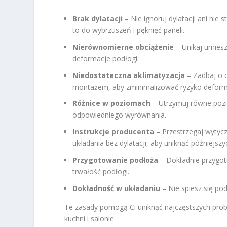
Brak dylatacji
– Nie ignoruj dylatacji ani nie
to do wybrzuszeń i pęknięć paneli.
Nierównomierne obciążenie
– Unikaj umies
deformacje podłogi.
Niedostateczna aklimatyzacja
– Zadbaj o 
montażem, aby zminimalizować ryzyko deforma
Różnice w poziomach
– Utrzymuj równe pozi
odpowiedniego wyrównania.
Instrukcje producenta
– Przestrzegaj wytyc
układania bez dylatacji, aby uniknąć późniejs
Przygotowanie podłoża
– Dokładnie przygotu
trwałość podłogi.
Dokładność w układaniu
– Nie spiesz się po
Te zasady pomogą Ci uniknąć najczęstszych probl
kuchni i salonie.