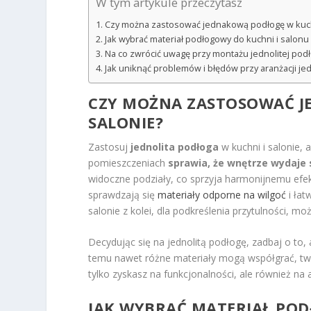
W tym artykule przeczytasz
Czy można zastosować jednakową podłogę w kuchn
Jak wybrać materiał podłogowy do kuchni i salonu
Na co zwrócić uwagę przy montażu jednolitej podło
Jak uniknąć problemów i błędów przy aranżacji je
CZY MOŻNA ZASTOSOWAĆ J
SALONIE?
Zastosuj
jednolita podłoga
w kuchni i salonie,
pomieszczeniach
sprawia, że wnętrze wydaje 
widoczne podziały, co sprzyja harmonijnemu efekt
sprawdzają się
materiały odporne na wilgoć
i łat
salonie z kolei, dla podkreślenia przytulności, 
Decydując się na jednolitą podłogę, zadbaj o to, 
temu nawet różne materiały mogą współgrać, twor
tylko zyskasz na funkcjonalności, ale również na 
JAK WYBRAĆ MATERIAŁ PO