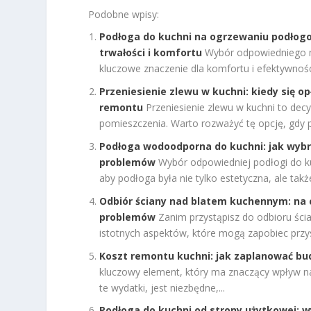
Podobne wpisy:
Podłoga do kuchni na ogrzewaniu podłog
trwałości i komfortu
Wybór odpowiedniego 
kluczowe znaczenie dla komfortu i efektywności
Przeniesienie zlewu w kuchni: kiedy się o
remontu
Przeniesienie zlewu w kuchni to dec
pomieszczenia. Warto rozważyć tę opcję, gdy pl
Podłoga wodoodporna do kuchni: jak wybr
problemów
Wybór odpowiedniej podłogi do ku
aby podłoga była nie tylko estetyczna, ale takż
Odbiór ściany nad blatem kuchennym: na 
problemów
Zanim przystąpisz do odbioru ści
istotnych aspektów, które mogą zapobiec przy
Koszt remontu kuchni: jak zaplanować bud
kluczowy element, który ma znaczący wpływ na 
te wydatki, jest niezbędne,...
Podłoga do kuchni od strony użytkowej: w