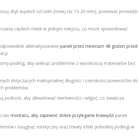
 stosuj zbyt wąskich szczelin (mniej niż 15-20 mm), ponieważ prowadzi
zczania ciężkich mebli w jednym miejscu, co może spowodować
odpowiednie aklimatyzowanie
paneli przez minimum 48 godzin przed
cji.
omy podłóg, aby uniknąć problemów z wysokością materiałów bez
znych dotyczących maksymalnej długości i szerokości powierzchni do
zych problemów.
j podłoże, aby zlikwidować nierówności i wilgoć, co zwiększa
dczas
montażu, aby zapewnić dobre przyleganie krawędzi
paneli.
emów i osiągnąć estetyczny oraz trwały efekt jednolitej podłogi w