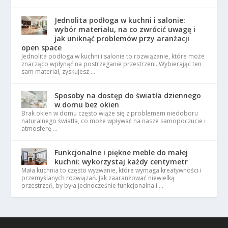
Jednolita podłoga w kuchni i salonie:
wybór materiału, na co zwrócić uwagę i
jak uniknąć problemów przy aranżacji
open space
Jednolita podłoga w kuchni i salonie to rozwiązanie, które może
znacząco wpłynąć na postrzeganie przestrzeni. Wybierając ten
sam materiał, zyskujesz …
Sposoby na dostęp do światła dziennego
w domu bez okien
Brak okien w domu często wiąże się z problemem niedoboru
naturalnego światła, co może wpływać na nasze samopoczucie i
atmosferę …
Funkcjonalne i piękne meble do małej
kuchni: wykorzystaj każdy centymetr
Mała kuchnia to często wyzwanie, które wymaga kreatywności i
przemyślanych rozwiązań. Jak zaaranżować niewielką
przestrzeń, by była jednocześnie funkcjonalna i …