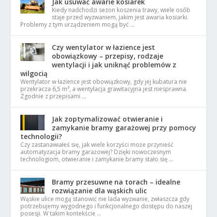
Jak usuwać awarie kosiarek
Kiedy nadchodzi sezon koszenia trawy, wiele osób
staje przed wyzwaniem, jakim jest awaria kosiarki.
Problemy z tym urządzeniem mogą być …
Czy wentylator w łazience jest
obowiązkowy – przepisy, rodzaje
wentylacji i jak uniknąć problemów z
wilgocią
Wentylator w łazience jest obowiązkowy, gdy jej kubatura nie
przekracza 6,5 m³, a wentylacja grawitacyjna jest niesprawna.
Zgodnie z przepisami …
Jak zoptymalizować otwieranie i
zamykanie bramy garażowej przy pomocy
technologii?
Czy zastanawiałeś się, jak wiele korzyści może przynieść
automatyzacja bramy garażowej? Dzięki nowoczesnym
technologiom, otwieranie i zamykanie bramy stało się …
Bramy przesuwne na torach – idealne
rozwiązanie dla wąskich ulic
Wąskie ulice mogą stanowić nie lada wyzwanie, zwłaszcza gdy
potrzebujemy wygodnego i funkcjonalnego dostępu do naszej
posesji. W takim kontekście …