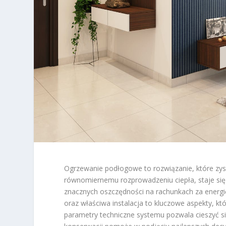
Ogrzewanie podłogowe to rozwiązanie, które zys
równomiernemu rozprowadzeniu ciepła, staje się
znacznych oszczędności na rachunkach za energ
oraz właściwa instalacja to kluczowe aspekty, k
parametry techniczne systemu pozwala cieszyć si