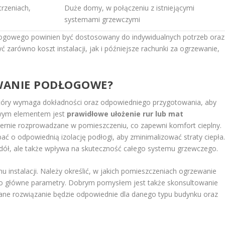
rzeniach,
Duże domy, w połączeniu z istniejącymi
systemami grzewczymi
gowego powinien być dostosowany do indywidualnych potrzeb oraz
zarówno koszt instalacji, jak i późniejsze rachunki za ogrzewanie,
WANIE PODŁOGOWE?
który wymaga dokładności oraz odpowiedniego przygotowania, aby
zowym elementem jest
prawidłowe ułożenie rur lub mat
iernie rozprowadzane w pomieszczeniu, co zapewni komfort cieplny.
ać o odpowiednią izolację podłogi, aby zminimalizować straty ciepła
 w dół, ale także wpływa na skuteczność całego systemu grzewczego.
 instalacji. Należy określić, w jakich pomieszczeniach ogrzewanie
ego główne parametry. Dobrym pomysłem jest także skonsultowanie
ane rozwiązanie będzie odpowiednie dla danego typu budynku oraz