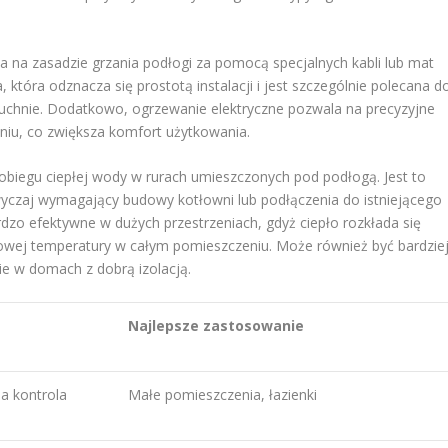
ła na zasadzie grzania podłogi za pomocą specjalnych kabli lub mat
, która odznacza się prostotą instalacji i jest szczególnie polecana d
 kuchnie. Dodatkowo, ogrzewanie elektryczne pozwala na precyzyjne
iu, co zwiększa komfort użytkowania.
obiegu ciepłej wody w rurach umieszczonych pod podłogą. Jest to
wyczaj wymagający budowy kotłowni lub podłączenia do istniejącego
zo efektywne w dużych przestrzeniach, gdyż ciepło rozkłada się
owej temperatury w całym pomieszczeniu. Może również być bardzie
ie w domach z dobrą izolacją.
Najlepsze zastosowanie
na kontrola
Małe pomieszczenia, łazienki