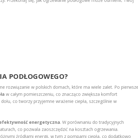
zji. Przekonaj się, jak ogrzewanie podłogowe może odmienić Twój
NIA PODŁOGOWEGO?
e rozwiązanie w polskich domach, które ma wiele zalet. Po pierwsze
ła
w całym pomieszczeniu, co znacząco zwiększa komfort
dołu, co tworzy przyjemne wrażenie ciepła, szczególnie w
efektywność energetyczna
. W porównaniu do tradycyjnych
raturach, co pozwala zaoszczędzić na kosztach ogrzewania.
żnymi źródłami energii, w tym z pompami ciepła, co dodatkowo