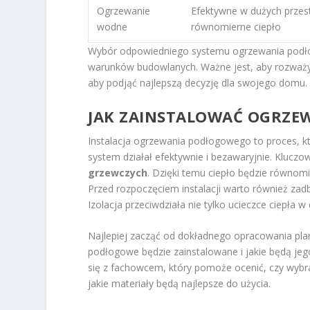
Ogrzewanie
Efektywne w dużych przest
wodne
równomierne ciepło
Wybór odpowiedniego systemu ogrzewania podło
warunków budowlanych. Ważne jest, aby rozważyć 
aby podjąć najlepszą decyzję dla swojego domu.
JAK ZAINSTALOWAĆ OGRZE
Instalacja ogrzewania podłogowego to proces, 
system działał efektywnie i bezawaryjnie. Kluc
grzewczych
. Dzięki temu ciepło będzie równom
Przed rozpoczęciem instalacji warto również zadb
Izolacja przeciwdziała nie tylko ucieczce ciepła
Najlepiej zacząć od dokładnego opracowania planu
podłogowe będzie zainstalowane i jakie będą j
się z fachowcem, który pomoże ocenić, czy wybr
jakie materiały będą najlepsze do użycia.