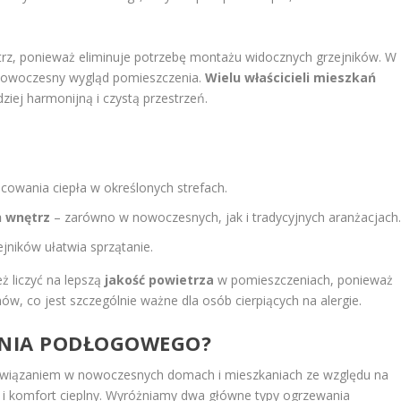
z, ponieważ eliminuje potrzebę montażu widocznych grzejników. W
i nowoczesny wygląd pomieszczenia.
Wielu właścicieli mieszkań
ziej harmonijną i czystą przestrzeń.
scowania ciepła w określonych strefach.
h wnętrz
– zarówno w nowoczesnych, jak i tradycyjnych aranżacjach
ejników ułatwia sprzątanie.
 liczyć na lepszą
jakość powietrza
w pomieszczeniach, ponieważ
nów, co jest szczególnie ważne dla osób cierpiących na alergie.
ANIA PODŁOGOWEGO?
związaniem w nowoczesnych domach i mieszkaniach ze względu na
a i komfort cieplny. Wyróżniamy dwa główne typy ogrzewania