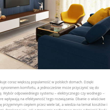
kuje coraz większą popularność w polskich domach. Dzięki
 synonimem komfortu, a jednocześnie może przyczynić się do
ię. Wybór odpowiedniego systemu – elektrycznego czy wodnego –
tóre wpływają na efektywność tego rozwiązania. Dbanie o właściwe
ę przyjemnym ciepłem przez wiele lat, a wiedza na temat kosztów i