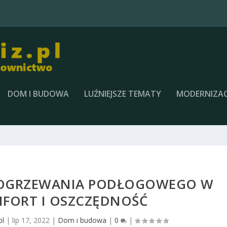
DOM I BUDOWA
LUŹNIEJSZE TEMATY
MODERNIZAC
 OGRZEWANIA PODŁOGOWEGO W
FORT I OSZCZĘDNOŚĆ
pl
|
lip 17, 2022
|
Dom i budowa
|
0
|