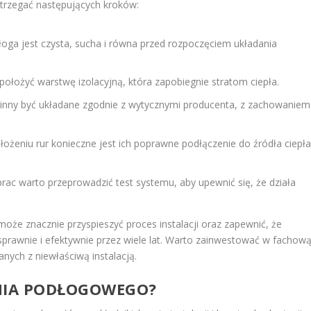
strzegać następujących kroków:
łoga jest czysta, sucha i równa przed rozpoczęciem układania
ołożyć warstwę izolacyjną, która zapobiegnie stratom ciepła.
nny być układane zgodnie z wytycznymi producenta, z zachowaniem
łożeniu rur konieczne jest ich poprawne podłączenie do źródła ciepła
ac warto przeprowadzić test systemu, aby upewnić się, że działa
może znacznie przyspieszyć proces instalacji oraz zapewnić, że
prawnie i efektywnie przez wiele lat. Warto zainwestować w fachow
ych z niewłaściwą instalacją.
ANIA PODŁOGOWEGO?