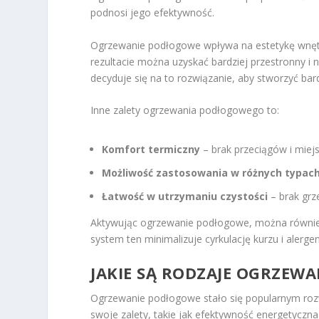
podnosi jego efektywność.
Ogrzewanie podłogowe wpływa na estetykę wnętr
rezultacie można uzyskać bardziej przestronny 
decyduje się na to rozwiązanie, aby stworzyć bard
Inne zalety ogrzewania podłogowego to:
Komfort termiczny
– brak przeciągów i miej
Możliwość zastosowania w różnych typac
Łatwość w utrzymaniu czystości
– brak grz
Aktywując ogrzewanie podłogowe, można również
system ten minimalizuje cyrkulację kurzu i alerge
JAKIE SĄ RODZAJE OGRZEW
Ogrzewanie podłogowe stało się popularnym ro
swoje zalety, takie jak efektywność energetyczn