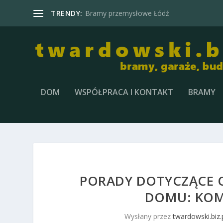
TRENDY:
Brama garażowa segmentowa
DOM
WSPÓŁPRACA I KONTAKT
BRAMY
PORADY DOTYCZĄCE
DOMU: KOM
Wysłany przez
twardowski.biz.