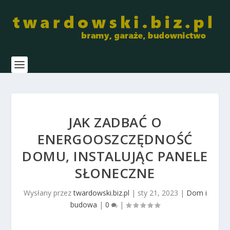
JAK ZADBAĆ O
ENERGOOSZCZĘDNOŚĆ
DOMU, INSTALUJĄC PANELE
SŁONECZNE
Wysłany przez
twardowski.biz.pl
|
sty 21, 2023
|
Dom i
budowa
|
0
|