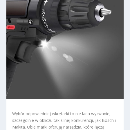
Wybór odpowiedniej wkrętarki to nie lada wyzwanie,
szczególnie w obliczu tak silnej konkurencji, jak Bosch i
Makita. Obie marki oferują narzędzia, które łączą