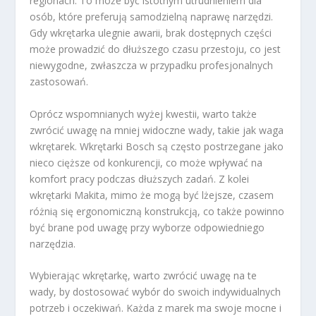
regionach. To może być istotnym utrudnieniem dla
osób, które preferują samodzielną naprawę narzędzi.
Gdy wkrętarka ulegnie awarii, brak dostępnych części
może prowadzić do dłuższego czasu przestoju, co jest
niewygodne, zwłaszcza w przypadku profesjonalnych
zastosowań.
Oprócz wspomnianych wyżej kwestii, warto także
zwrócić uwagę na mniej widoczne wady, takie jak waga
wkrętarek. Wkrętarki Bosch są często postrzegane jako
nieco cięższe od konkurencji, co może wpływać na
komfort pracy podczas dłuższych zadań. Z kolei
wkrętarki Makita, mimo że mogą być lżejsze, czasem
różnią się ergonomiczną konstrukcją, co także powinno
być brane pod uwagę przy wyborze odpowiedniego
narzędzia.
Wybierając wkrętarkę, warto zwrócić uwagę na te
wady, by dostosować wybór do swoich indywidualnych
potrzeb i oczekiwań. Każda z marek ma swoje mocne i