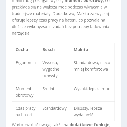
marki mogą osiągać wyższy
moment obrotowy
, co
przekłada się na większą moc podczas wkręcania w
trudniejsze materiały. Dodatkowo, Makita zazwyczaj
oferuje lepszy czas pracy na baterii, co pozwala na
dłuższe wykonywanie zadań bez potrzeby ładowania
narzędzia.
Cecha
Bosch
Makita
Ergonomia
Wysoka,
Standardowa, nieco
wygodne
mniej komfortowa
uchwyty
Moment
Średni
Wysoki, lepsza moc
obrotowy
Czas pracy
Standardowy
Dłuższy, lepsza
na baterii
wydajność
Warto zwrócić uwagę także na
dodatkowe funkcje
,