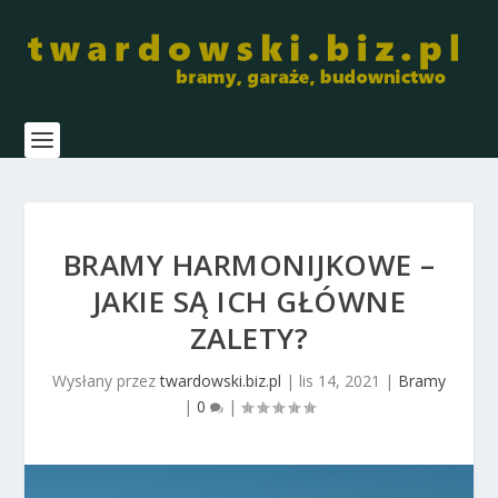
BRAMY HARMONIJKOWE –
JAKIE SĄ ICH GŁÓWNE
ZALETY?
Wysłany przez
twardowski.biz.pl
|
lis 14, 2021
|
Bramy
|
0
|