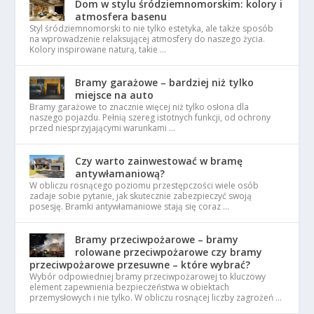
Dom w stylu śródziemnomorskim: kolory i
atmosfera basenu
Styl śródziemnomorski to nie tylko estetyka, ale także sposób
na wprowadzenie relaksującej atmosfery do naszego życia.
Kolory inspirowane naturą, takie …
Bramy garażowe – bardziej niż tylko
miejsce na auto
Bramy garażowe to znacznie więcej niż tylko osłona dla
naszego pojazdu. Pełnią szereg istotnych funkcji, od ochrony
przed niesprzyjającymi warunkami …
Czy warto zainwestować w bramę
antywłamaniową?
W obliczu rosnącego poziomu przestępczości wiele osób
zadaje sobie pytanie, jak skutecznie zabezpieczyć swoją
posesję. Bramki antywłamaniowe stają się coraz …
Bramy przeciwpożarowe – bramy
rolowane przeciwpożarowe czy bramy
przeciwpożarowe przesuwne – które wybrać?
Wybór odpowiedniej bramy przeciwpożarowej to kluczowy
element zapewnienia bezpieczeństwa w obiektach
przemysłowych i nie tylko. W obliczu rosnącej liczby zagrożeń …