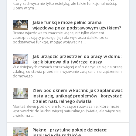
który zachwyca nie tylko estetyką, ale także funkcjonalnością.
Domy w tym …
Jakie funkcje może pełnić brama
wjazdowa poza podstawowym użytkiem?
Brama wjazdowa to znacznie więcej niż tylko element
zabezpieczający posesję. Jej rola wykracza daleko poza
podstawowe funkcje, mogąc wpływać na …
Jak urządzić przestrzeń do pracy w domu:
kącik biurowy dla twórczej duszy
W dzisiejszych czasach coraz więcej osób decyduje się na pracę
zdalną, co stawia przed nimi wyzwanie związane z urządzeniem
domowego …
Zlew pod oknem w kuchni: jak zaplanować
instalację, uniknąć problemów i korzystać
z zalet naturalnego światła
Montaż zlewu pod oknem to kuszące rozwiązanie, które może
wprowadzić do kuchni więcej naturalnego światła, ale wiąże się
z wieloma …
Piękne i przytulne pokoje dziecięce:
inspiracje dla rodziców