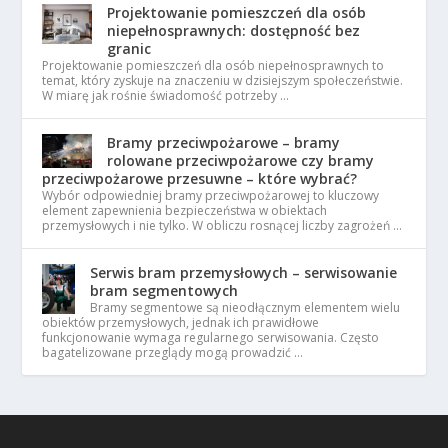
Projektowanie pomieszczeń dla osób
niepełnosprawnych: dostępność bez
granic
Projektowanie pomieszczeń dla osób niepełnosprawnych to
temat, który zyskuje na znaczeniu w dzisiejszym społeczeństwie.
W miarę jak rośnie świadomość potrzeby …
Bramy przeciwpożarowe – bramy
rolowane przeciwpożarowe czy bramy
przeciwpożarowe przesuwne – które wybrać?
Wybór odpowiedniej bramy przeciwpożarowej to kluczowy
element zapewnienia bezpieczeństwa w obiektach
przemysłowych i nie tylko. W obliczu rosnącej liczby zagrożeń …
Serwis bram przemysłowych – serwisowanie
bram segmentowych
Bramy segmentowe są nieodłącznym elementem wielu
obiektów przemysłowych, jednak ich prawidłowe
funkcjonowanie wymaga regularnego serwisowania. Często
bagatelizowane przeglądy mogą prowadzić …