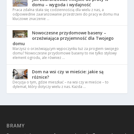
domu – wygoda i wydajność
Praca zdalna stała się codziennością dla wielu z nas, a
odpowiednie zaaranżowanie przestrzeni do pracy w domu ma
kluczowe znaczenie …
Nowoczesne przydomowe baseny –
orzeźwiająca przyjemność dla Twojego
domu
Marzysz o orzeźwiającym wypoczynku tuż za progiem swojego
domu? Nowoczesne przydomowe baseny to nie tylko stylowy
element ogrodu, ale również …
Dom na wsi czy w mieście: jakie są
różnice?
Decyzja o tym, gdzie mieszkać – na wsi czy w mieście – to
dylemat, który dotyczy wielu z nas. Każda …
BRAMY